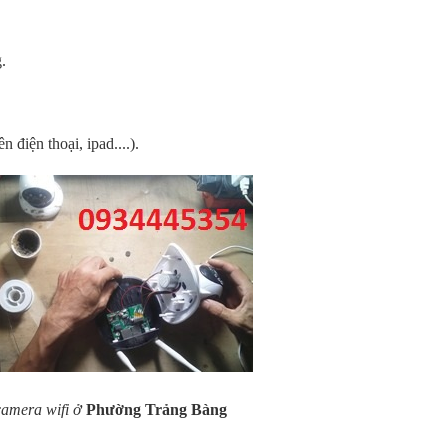
.
 điện thoại, ipad....).
camera wifi ở
Phường Trảng Bàng