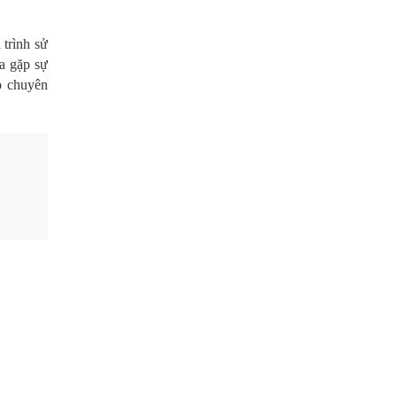
 trình sử
a gặp sự
o chuyên