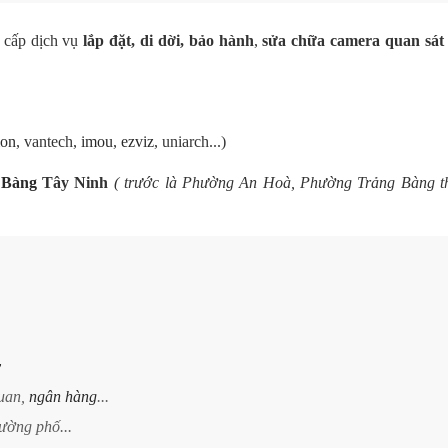
 cấp dịch vụ
lắp đặt, di dời, bảo hành
,
sửa chữa camera quan sát 
ion
, vantech,
imou
,
ezviz
, uniarch...)
 Bàng
Tây Ninh
( trước là Phường An Hoà, Phường Trảng Bàng t
y
quan,
ngân hàng
...
ường phố...