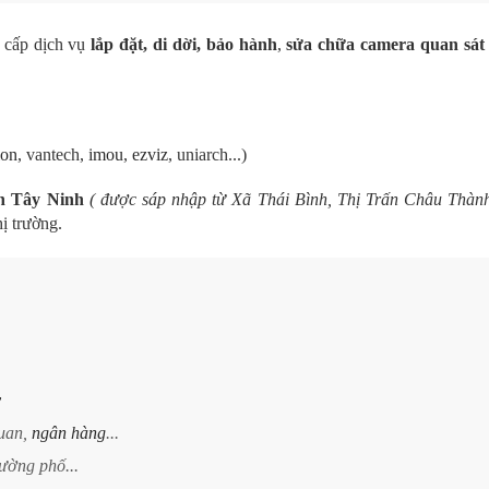
 cấp dịch vụ
lắp đặt, di dời, bảo hành
,
sửa chữa camera quan sát 
ion
, vantech,
imou
,
ezviz
, uniarch...)
nh Tây Ninh
( được sáp nhập từ Xã Thái Bình, Thị Trấn Châu Thàn
hị trường.
y
quan,
ngân hàng
...
ường phố...