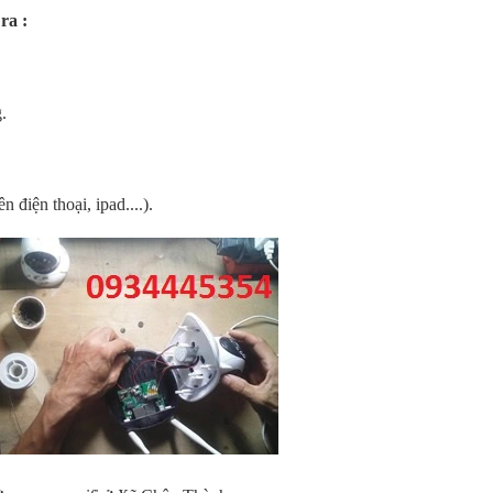
ra :
.
 điện thoại, ipad....).