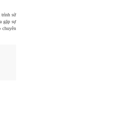
 trình sử
a gặp sự
o chuyên