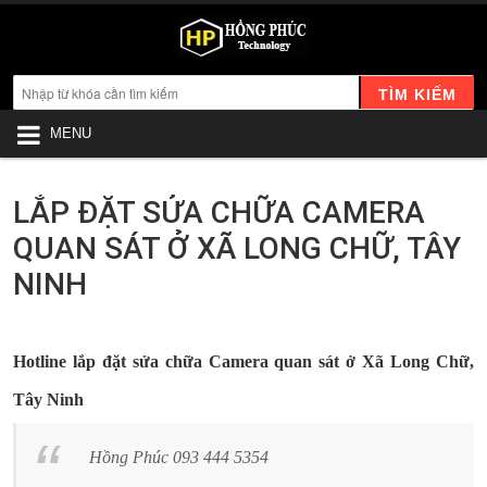
TÌM KIẾM
MENU
LẮP ĐẶT SỬA CHỮA CAMERA
QUAN SÁT Ở XÃ LONG CHỮ, TÂY
NINH
Hotline lắp đặt sửa chữa Camera quan sát ở Xã Long Chữ,
Tây Ninh
Hồng Phúc 093 444 5354