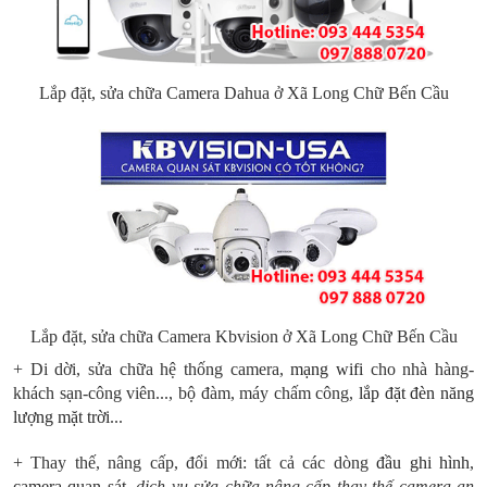
Lắp đặt, sửa chữa Camera Dahua ở Xã Long Chữ Bến Cầu
Lắp đặt, sửa chữa Camera Kbvision ở Xã Long Chữ Bến Cầu
+ Di dời, sửa chữa hệ thống camera,
mạng wifi
cho nhà hàng-
khách sạn-công viên..., bộ đàm, máy chấm công,
l
ắp đặt đèn năng
lượng mặt trời
...
+ Thay thế, nâng cấp, đổi mới: tất cả các dòng
đầu ghi hình
,
camera quan sát
,
dịch vụ sửa chữa nâng cấp thay thế camera an