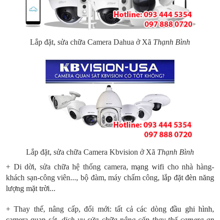
Lắp đặt, sửa chữa Camera Dahua ở Xã
Thạnh Bình
Lắp đặt, sửa chữa Camera Kbvision ở Xã
Thạnh Bình
+ Di dời, sửa chữa hệ thống camera,
mạng wifi
cho nhà hàng-
khách sạn-công viên..., bộ đàm, máy chấm công,
l
ắp đặt đèn năng
lượng mặt trời
...
+ Thay thế, nâng cấp, đổi mới: tất cả các dòng
đầu ghi hình
,
camera quan sát
,
dịch vụ sửa chữa nâng cấp thay thế camera an