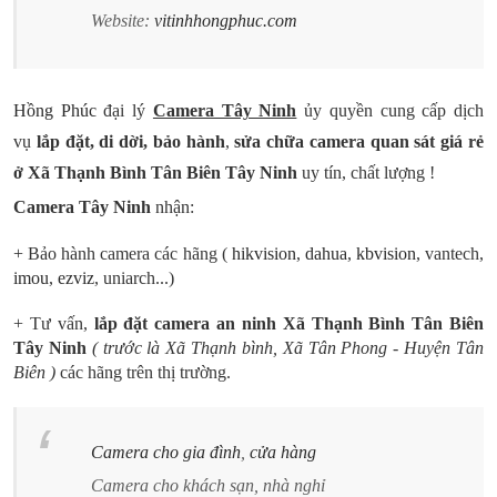
Website:
vitinhhongphuc.com
Hồng Phúc
đại lý
Camera Tây Ninh
ủy quyền cung cấp dịch
vụ
lắp đặt, di dời, bảo hành
,
sửa chữa camera quan sát giá rẻ
ở Xã Thạnh Bình Tân Biên Tây Ninh
uy tín, chất lượng !
Camera Tây Ninh
nhận:
+ Bảo hành camera các hãng
(
hikvision
,
dahua
,
kbvision
, vantech,
imou
,
ezviz
, uniarch...)
+ Tư vấn,
lắp đặt camera an ninh Xã Thạnh Bình Tân Biên
Tây Ninh
( trước là Xã Thạnh bình, Xã Tân Phong - Huyện Tân
Biên )
các hãng trên thị trường.
Camera cho gia đình
,
cửa hàng
Camera cho khách sạn, nhà nghỉ