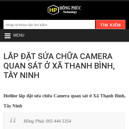
TÌM KIẾM
MENU
LẮP ĐẶT SỬA CHỮA CAMERA
QUAN SÁT Ở XÃ THẠNH BÌNH,
TÂY NINH
Hotline lắp đặt sửa chữa Camera quan sát ở Xã Thạnh Bình,
Tây Ninh
Hồng Phúc 093 444 5354