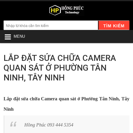
TÌM KIẾM
MENU
LẮP ĐẶT SỬA CHỮA CAMERA
QUAN SÁT Ở PHƯỜNG TÂN
NINH, TÂY NINH
Lắp đặt sửa chữa Camera quan sát ở Phường Tân Ninh, Tây
Ninh
Hồng Phúc 093 444 5354