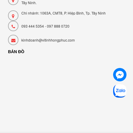
Tây Ninh.
Chi nhánh: 1063A, CMT8, P. Hiệp Bình, Tp. Tây Ninh
093 444 5354 - 097 888 0720
kinhdoanh@vitinhhongphuc.com
BẢN ĐỒ