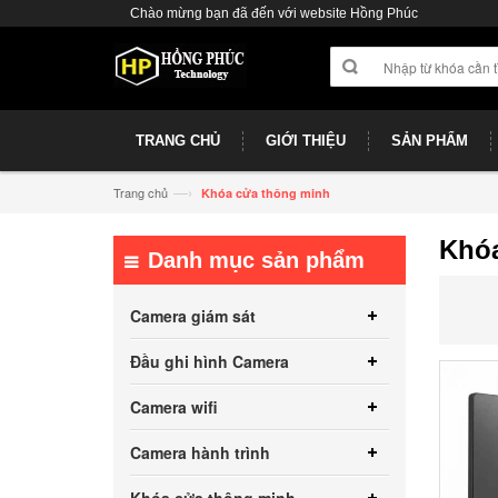
Chào mừng bạn đã đến với website Hồng Phúc
TRANG CHỦ
GIỚI THIỆU
SẢN PHẨM
—›
Trang chủ
Khóa cửa thông minh
Khóa
Danh mục sản phẩm
Camera giám sát
Đầu ghi hình Camera
Camera wifi
Camera hành trình