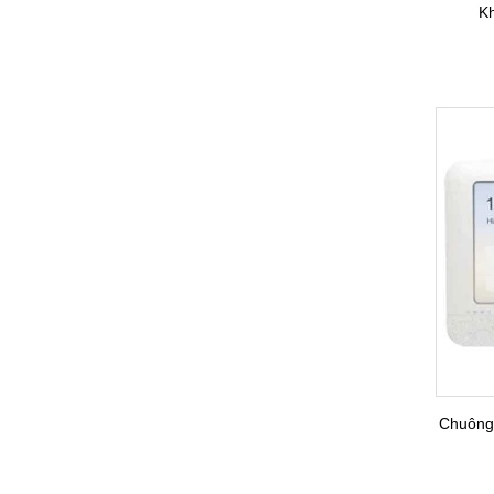
K
Chuông 