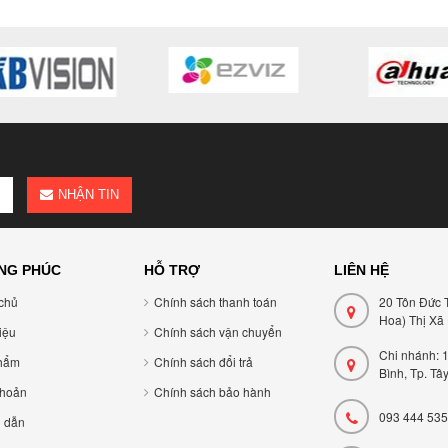
NHẬN TIN
NG PHÚC
HỖ TRỢ
LIÊN HỆ
chủ
Chính sách thanh toán
20 Tôn Đức 
Hoa) Thị Xã
hiệu
Chính sách vận chuyển
Chi nhánh: 
hẩm
Chính sách đổi trả
Bình, Tp. Tâ
khoản
Chính sách bảo hành
093 444 535
 dẫn