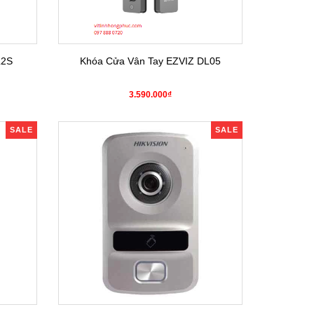
L2S
Khóa Cửa Vân Tay EZVIZ DL05
3.590.000₫
SALE
SALE