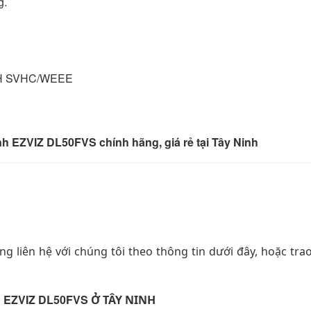
g.
CH SVHC/WEEE
inh EZVIZ DL50FVS chính hãng, giá rẻ tại Tây Ninh
g liên hệ với chúng tôi theo thông tin dưới đây, hoặc trao 
h EZVIZ DL50FVS
Ở TÂY NINH