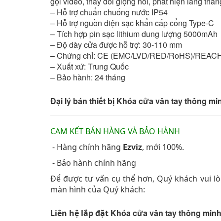
gọi video, thay đổi giọng nói, phát hiện lang than
– Hỗ trợ chuẩn chuống nước IP54
– Hỗ trợ nguồn điện sạc khẩn cấp cổng Type-C
– Tích hợp pin sạc lithium dung lượng 5000mAh
– Độ dày cửa được hỗ trợ: 30-110 mm
– Chứng chỉ: CE (EMC/LVD/RED/RoHS)/REA
– Xuất xứ: Trung Quốc
– Bảo hành: 24 tháng
Đại lý bán thiết bị Khóa cửa vân tay thông m
CAM KẾT BÁN HÀNG VÀ BẢO HÀNH
- Hàng chính hãng
Ezviz
, mới 100%.
- Bảo hành chính hãng
Để được tư vấn cụ thể hơn, Quý khách vui lòn
màn hình của Quý khách:
Khóa cửa vân tay thông min
Liên hệ lắp đặt