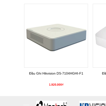
SALE
4HGHI-K1(S)
Đầu Ghi Hikvision DS-7104HGHI-F1
Đầ
0₫
1.920.000₫