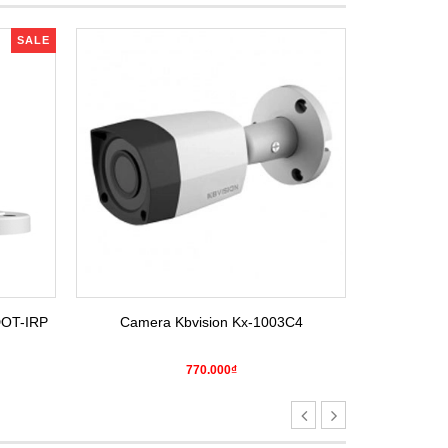
SALE
DOT-IRP
Camera Kbvision Kx-1003C4
Camera H
770.000₫