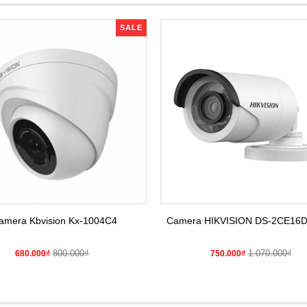
SALE
amera Kbvision Kx-1004C4
Camera HIKVISION DS-2CE16
800.000₫
1.070.000₫
680.000₫
750.000₫