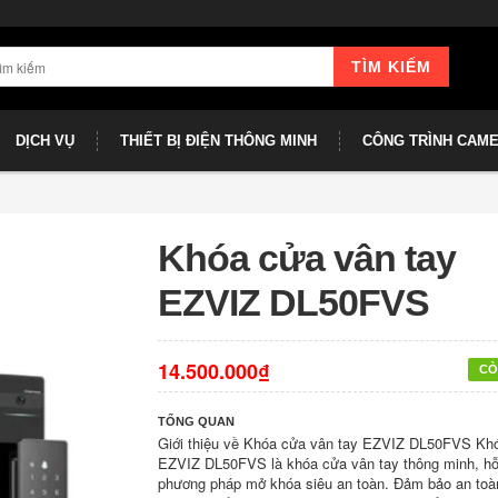
TÌM KIẾM
DỊCH VỤ
THIẾT BỊ ĐIỆN THÔNG MINH
CÔNG TRÌNH CAM
Khóa cửa vân tay
EZVIZ DL50FVS
14.500.000₫
CÒ
TỔNG QUAN
Giới thiệu về Khóa cửa vân tay EZVIZ DL50FVS Kh
EZVIZ DL50FVS là khóa cửa vân tay thông minh, hỗ 
phương pháp mở khóa siêu an toàn. Đảm bảo an toà