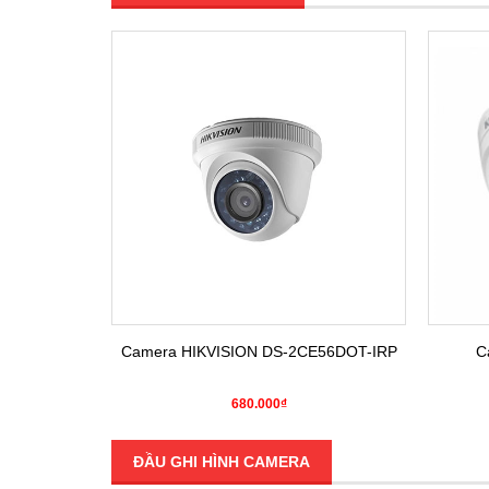
E16COT-IRP
Camera HIKVISION DS-2CE56DOT-IRP
C
680.000₫
ĐẦU GHI HÌNH CAMERA