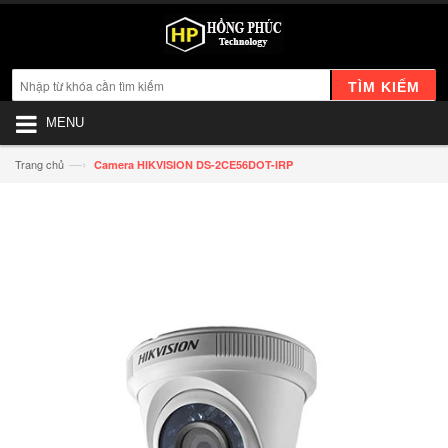
TÌM KIẾM
MENU
—›
Trang chủ
Camera HIKVISION DS-2CE56DOT-IRP