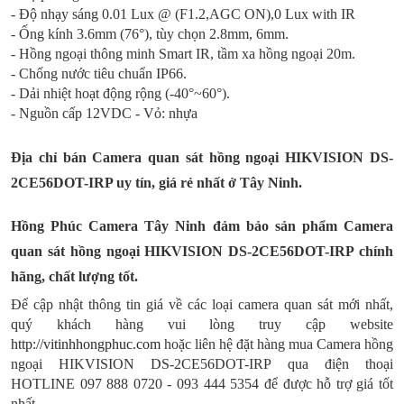
- Độ nhạy sáng 0.01 Lux @ (F1.2,AGC ON),0 Lux with IR
- Ống kính 3.6mm (76°), tùy chọn 2.8mm, 6mm.
- Hồng ngoại thông minh Smart IR, tầm xa hồng ngoại 20m.
- Chống nước tiêu chuẩn IP66.
- Dải nhiệt hoạt động rộng (-40°~60°).
- Nguồn cấp 12VDC - Vỏ: nhựa
Địa chỉ bán Camera quan sát hồng ngoại HIKVISION DS-
2CE56DOT-IRP uy tín, giá rẻ nhất ở Tây Ninh.
Hồng Phúc Camera Tây Ninh đảm bảo sản phẩm Camera
quan sát hồng ngoại HIKVISION DS-2CE56DOT-IRP chính
hãng, chất lượng tốt.
Để cập nhật thông tin giá về các loại camera quan sát mới nhất,
quý khách hàng vui lòng truy cập website
http://vitinhhongphuc.com
hoặc liên hệ đặt hàng mua Camera hồng
ngoại HIKVISION DS-2CE56DOT-IRP qua điện thoại
HOTLINE 097 888 0720 - 093 444 5354 để được hỗ trợ giá tốt
nhất.