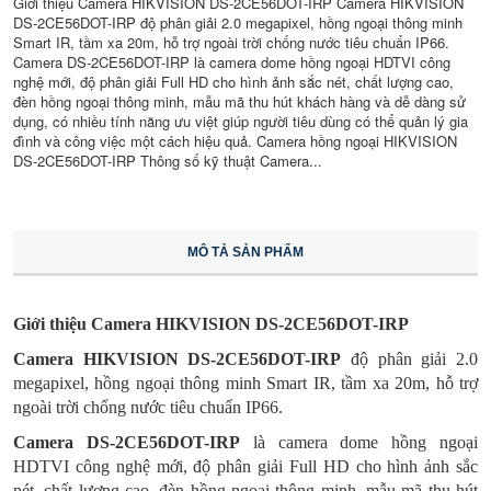
Giới thiệu Camera HIKVISION DS-2CE56DOT-IRP Camera HIKVISION
DS-2CE56DOT-IRP độ phân giải 2.0 megapixel, hồng ngoại thông minh
Smart IR, tầm xa 20m, hỗ trợ ngoài trời chống nước tiêu chuẩn IP66.
Camera DS-2CE56DOT-IRP là camera dome hồng ngoại HDTVI công
nghệ mới, độ phân giải Full HD cho hình ảnh sắc nét, chất lượng cao,
đèn hồng ngoại thông minh, mẫu mã thu hút khách hàng và dễ dàng sử
dụng, có nhiều tính năng ưu việt giúp người tiêu dùng có thể quản lý gia
đình và công việc một cách hiệu quả. Camera hồng ngoại HIKVISION
DS-2CE56DOT-IRP Thông số kỹ thuật Camera...
MÔ TẢ SẢN PHẨM
Giới thiệu Camera HIKVISION DS-2CE56DOT-IRP
Camera HIKVISION DS-2CE56DOT-IRP
độ phân giải 2.0
megapixel, hồng ngoại thông minh Smart IR, tầm xa 20m, hỗ trợ
ngoài trời chống nước tiêu chuẩn IP66.
Camera DS-2CE56DOT-IRP
là camera dome hồng ngoại
HDTVI công nghệ mới, độ phân giải Full HD cho hình ảnh sắc
nét, chất lượng cao, đèn hồng ngoại thông minh, mẫu mã thu hút