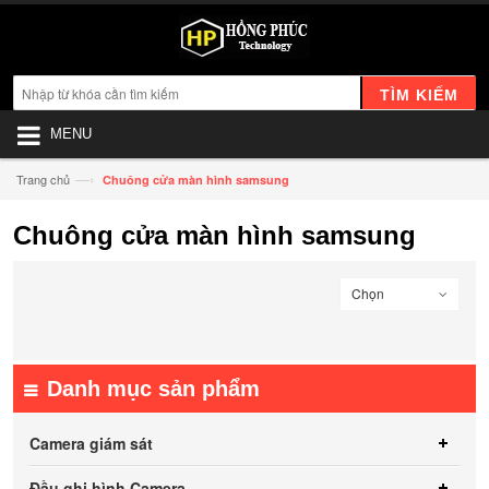
TÌM KIẾM
MENU
—›
Trang chủ
Chuông cửa màn hình samsung
Chuông cửa màn hình samsung
Chọn
Danh mục sản phẩm
Camera giám sát
Đầu ghi hình Camera