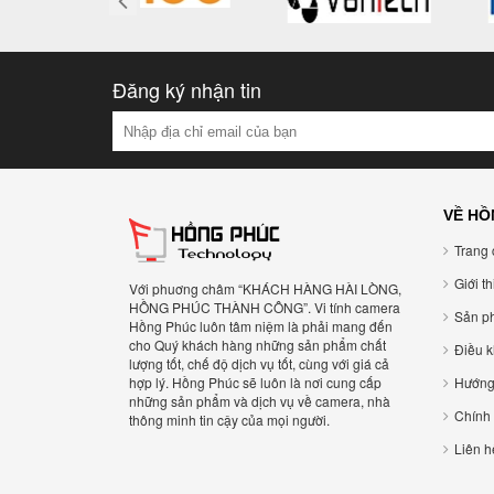
Đăng ký nhận tin
VỀ HỒ
Trang 
Giới t
Với phuơng châm “KHÁCH HÀNG HÀI LÒNG,
HỒNG PHÚC THÀNH CÔNG”. Vi tính camera
Sản p
Hồng Phúc luôn tâm niệm là phải mang đến
cho Quý khách hàng những sản phẩm chất
Điều 
lượng tốt, chế độ dịch vụ tốt, cùng với giá cả
hợp lý. Hồng Phúc sẽ luôn là nơi cung cấp
Hướng
những sản phẩm và dịch vụ về camera, nhà
Chính
thông minh tin cậy của mọi người.
Liên h