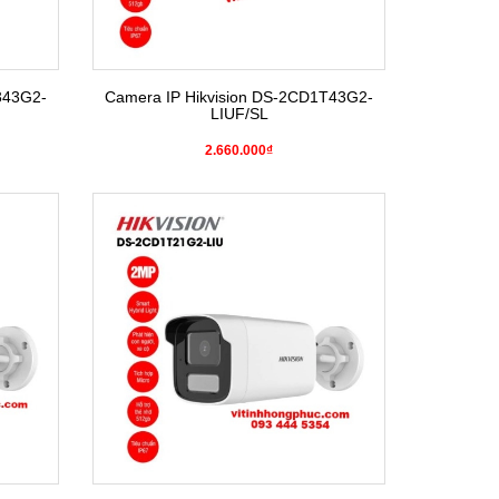
343G2-
Camera IP Hikvision DS-2CD1T43G2-
LIUF/SL
2.660.000₫