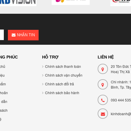
NHẬN TIN
NG PHÚC
HỖ TRỢ
LIÊN HỆ
chủ
Chính sách thanh toán
20 Tôn Đức 
Hoa) Thị Xã
hiệu
Chính sách vận chuyển
Chi nhánh: 
hẩm
Chính sách đổi trả
Bình, Tp. Tâ
khoản
Chính sách bảo hành
093 444 535
 dẫn
 sách
kinhdoanh@
ệ