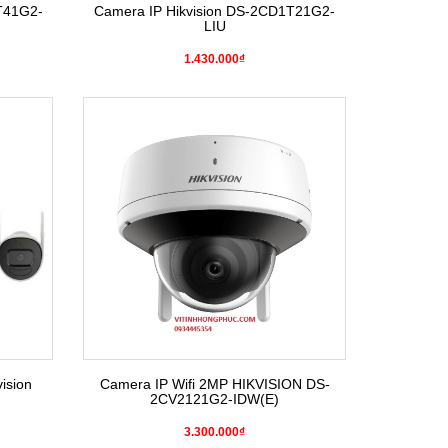
T41G2-
Camera IP Hikvision DS-2CD1T21G2-
LIU
1.430.000₫
ision
Camera IP Wifi 2MP HIKVISION DS-
2CV2121G2-IDW(E)
3.300.000₫