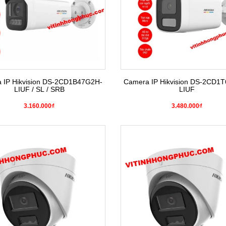
 IP Hikvision DS-2CD1B47G2H-
Camera IP Hikvision DS-2CD1
LIUF / SL / SRB
LIUF
3.160.000₫
3.480.000₫