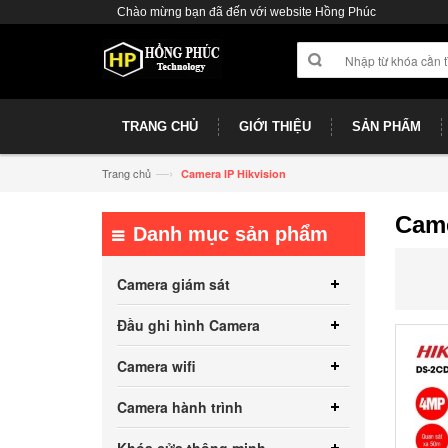
Chào mừng bạn đã đến với website Hồng Phúc
TRANG CHỦ
GIỚI THIỆU
SẢN PHẨM
—›
Trang chủ
Camera IP Hikvision
Came
Danh mục sản phẩm
Camera giám sát
Đầu ghi hình Camera
Camera wifi
Camera hành trình