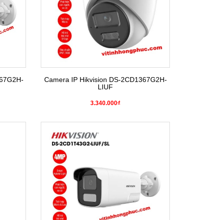
T67G2H-
Camera IP Hikvision DS-2CD1367G2H-
LIUF
3.340.000₫