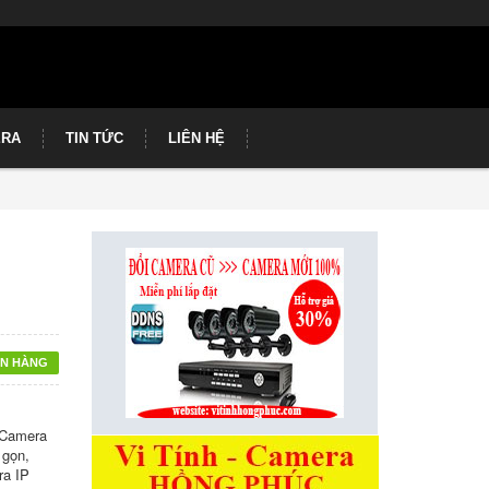
ERA
TIN TỨC
LIÊN HỆ
N HÀNG
 Camera
 gọn,
ra IP