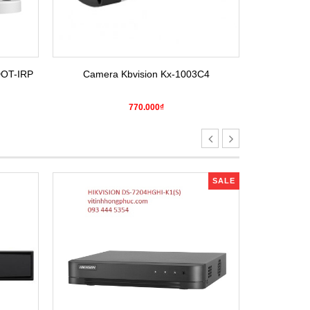
DOT-IRP
Camera Kbvision Kx-1003C4
Camera H
770.000₫
SALE