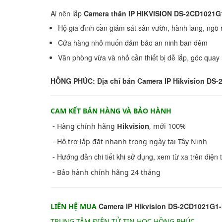
Ai nên lắp
Camera thân IP HIKVISION DS-2CD1021G1
Hộ gia đình cần giám sát sân vườn, hành lang, ngõ 
Cửa hàng nhỏ muốn đảm bảo an ninh ban đêm
Văn phòng vừa và nhỏ cần thiết bị dễ lắp, góc quay 
HỒNG PHÚC: Địa chỉ bán
Camera IP Hikvision DS-
CAM KẾT BÁN HÀNG VÀ BẢO HÀNH
- Hàng chính hãng
Hikvision
, mới 100%
- Hỗ trợ lắp đặt nhanh trong ngày tại Tây Ninh
Hướng dẫn chi tiết khi sử dụng, xem từ xa trên điện 
-
- Bảo hành chính hãng 24 tháng
Camera IP Hikvision DS-2CD1021G1-
LIÊN HỆ MUA
TRUNG TÂM ĐIỆN TỬ TIN HỌC HỒNG PHÚC