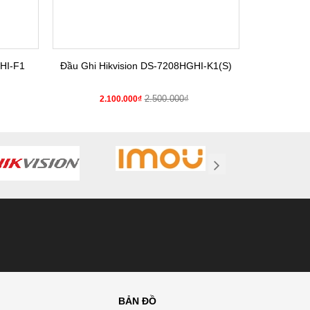
HI-F1
Đầu Ghi Hikvision DS-7208HGHI-K1(S)
Đầu Gh
2.500.000₫
2.100.000₫
2.
BẢN ĐỒ