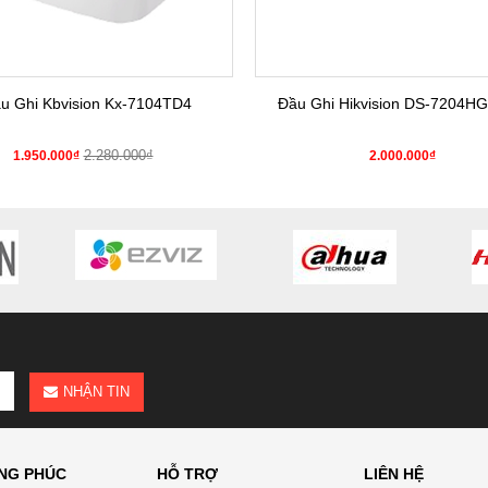
u Ghi Kbvision Kx-7104TD4
Đầu Ghi Hikvision DS-7204HG
2.280.000₫
1.950.000₫
2.000.000₫
NHẬN TIN
NG PHÚC
HỖ TRỢ
LIÊN HỆ