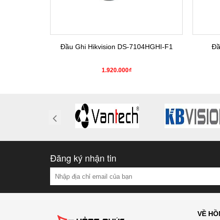
4HGHI-K1(S)
Đầu Ghi Hikvision DS-7104HGHI-F1
Đầ
0₫
1.920.000₫
Đăng ký nhận tin
VỀ HỒ