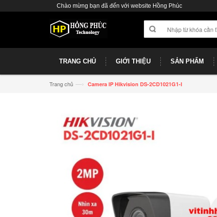
Chào mừng bạn đã đến với website Hồng Phúc
TRANG CHỦ
GIỚI THIỆU
SẢN PHẨM
—›
Trang chủ
Camera IP Hikvision DS-2CD1021G1-I