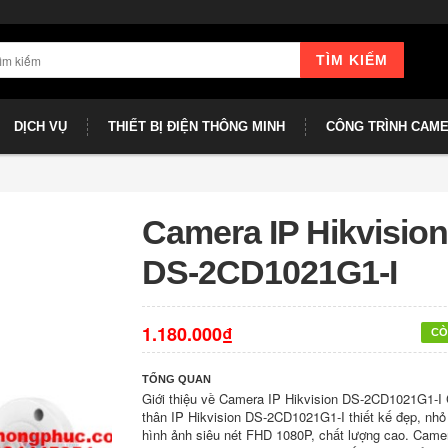
TÌM KIẾM
DỊCH VỤ
THIẾT BỊ ĐIỆN THÔNG MINH
CÔNG TRÌNH CAM
Camera IP Hikvision
DS-2CD1021G1-I
1.180.000₫
CÒ
TỔNG QUAN
Giới thiệu về Camera IP Hikvision DS-2CD1021G1-I
thân IP Hikvision DS-2CD1021G1-I thiết kế đẹp, nhỏ
hình ảnh siêu nét FHD 1080P, chất lượng cao. Came