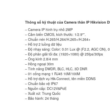
Thông số kỹ thuật của Camera thân IP Hikvision 
– Camera IP hình trụ nhỏ 2MP
– Cảm biến CMOS, kích thước: 1/2.9″”.
– Chuẩn nén H.265/H.264/H.265+/H.264+
– Hỗ trợ 2 luồng dữ liệu
– Độ nhạy sáng: Color: 0.01 Lux @ (F2.2, AGC ON), 0 
– Độ phân giải tối đa: (1920×1080) @ 25fps/30fps
– Ông kính 2.8/4 mm
– Hồng ngoại 30m
– Tính năng DWDR, BLC, HLC, 3D DNR
– 01 cổng mạng 1 RJ45 10M/100M
– Hỗ trợ dịch vụ Hik-Connect, tên miền DDNS
– Chuẩn bảo vệ IP67
– Nguồn cấp: DC12V&PoE
– Xuất xứ: Trung Quốc
– Bảo hành: 24 tháng