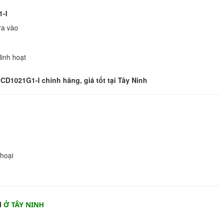
-I
ra vào
linh hoạt
2CD1021G1-I chính hãng,
giá tốt tại Tây Ninh
thoại
I
Ở TÂY NINH