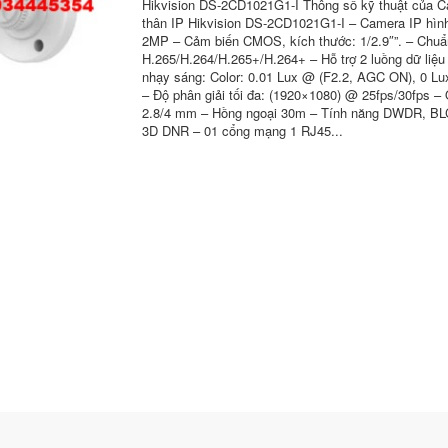
Hikvision DS-2CD1021G1-I Thông số kỹ thuật của 
thân IP Hikvision DS-2CD1021G1-I – Camera IP hình
2MP – Cảm biến CMOS, kích thước: 1/2.9″”. – Chuẩ
H.265/H.264/H.265+/H.264+ – Hỗ trợ 2 luồng dữ liệu
nhạy sáng: Color: 0.01 Lux @ (F2.2, AGC ON), 0 Lux
– Độ phân giải tối đa: (1920×1080) @ 25fps/30fps –
2.8/4 mm – Hồng ngoại 30m – Tính năng DWDR, BL
3D DNR – 01 cổng mạng 1 RJ45...