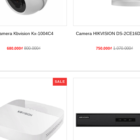
amera Kbvision Kx-1004C4
Camera HIKVISION DS-2CE16
800.000₫
1.070.000₫
680.000₫
750.000₫
SALE