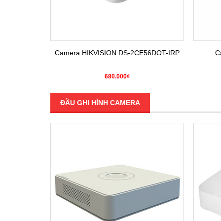
E16COT-IRP
Camera HIKVISION DS-2CE56DOT-IRP
C
680.000₫
ĐẦU GHI HÌNH CAMERA
SALE