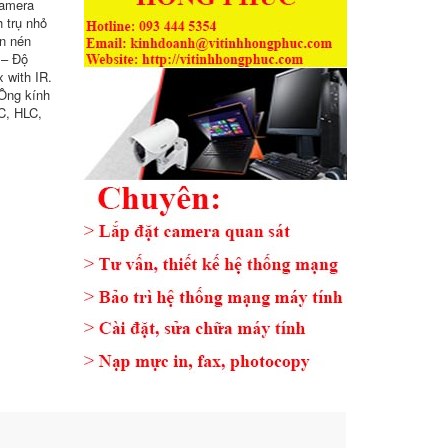
Camera
 trụ nhỏ
n nén
 – Độ
 with IR.
 Ông kính
C, HLC,