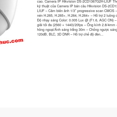
cao. Camera IP Hikvision DS-2CD1367G2H-LIUF Th
kỹ thuật của Camera IP bán cầu Hikvision DS-2CD
LIUF – Cảm biến ảnh 1/3″ progressive scan CMOS –
nén H.265, H.265+, H.264, H.264+ – Hỗ trợ 2 luồng d
Độ nhạy sáng Color: 0.005 Lux @ (F1.6, AGC ON) –
giải tối đa (2560 × 1440)/20fps – Ống kính 2.8/4mm
hồng ngoại/Ánh sáng trắng 30m – Chống ngược sá
120dB, BLC, 3D DNR – Hỗ trợ chế độ đèn...