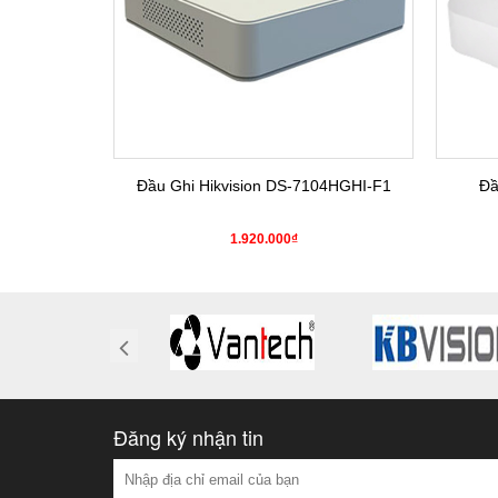
4HGHI-K1(S)
Đầu Ghi Hikvision DS-7104HGHI-F1
Đầ
0₫
1.920.000₫
Đăng ký nhận tin