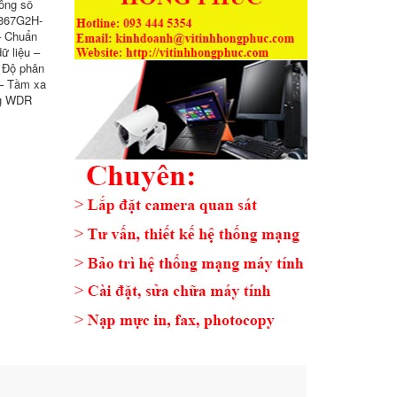
ông số
1367G2H-
 Chuẩn
ữ liệu –
 Độ phân
 – Tầm xa
ng WDR