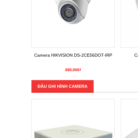
E16COT-IRP
Camera HIKVISION DS-2CE56DOT-IRP
C
680.000₫
ĐẦU GHI HÌNH CAMERA
SALE