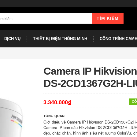
TÌM KIẾM
DỊCH VỤ
THIẾT BỊ ĐIỆN THÔNG MINH
CÔNG TRÌNH CAM
Camera IP Hikvision
DS-2CD1367G2H-LI
3.340.000₫
CÒ
TỔNG QUAN
Giới thiệu về Camera IP Hikvision DS-2CD1367G2H
Camera IP bán cầu Hikvision DS-2CD1367G2H-LIUF 
đẹp, chắc chắn, hình ảnh siêu nét 6.0mp ColorVu, c