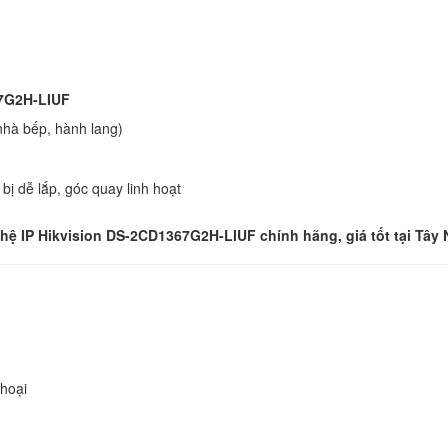
67G2H-LIUF
nhà bếp, hành lang)
bị dễ lắp, góc quay linh hoạt
hệ IP Hikvision DS-2CD1367G2H-LIUF
chính hãng,
giá tốt tại Tây
thoại