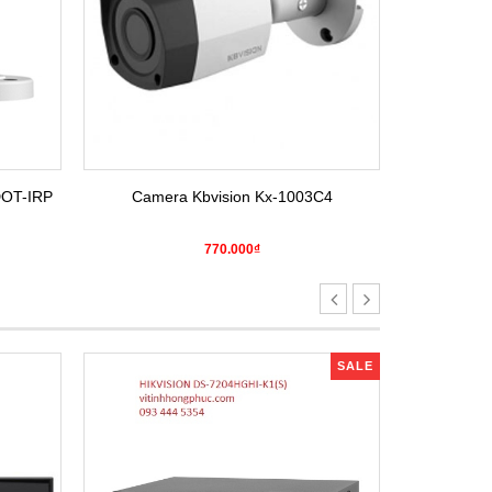
DOT-IRP
Camera Kbvision Kx-1003C4
Camera H
770.000₫
SALE