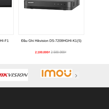
HI-F1
Đầu Ghi Hikvision DS-7208HGHI-K1(S)
Đầu Gh
2.500.000₫
2.100.000₫
2.