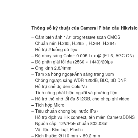
Thông số kỹ thuật của
Camera IP bán cầu Hikvis
– Cảm biến ảnh 1/3″ progressive scan CMOS
– Chuẩn nén H.265, H.265+, H.264, H.264+
– Hỗ trợ 2 luồng dữ liệu
– Độ nhạy sáng Color: 0.005 Lux @ (F1.6, AGC ON)
– Độ phân giải tối đa (2560 × 1440)/20fps
– Ống kính 2.8/4mm
– Tầm xa hồng ngoại/Ánh sáng trắng 30m
– Chống ngược sáng WDR 120dB, BLC, 3D DNR
– Hỗ trợ chế độ đèn ColorVu
– Tính năng phát hiện người và phương tiện
– Hỗ trợ thẻ nhớ tối đa 512GB, cho phép ghi video
– Tích hợp Micro
– Tiêu chuẩn chống bụi nước IP67
– Hỗ trợ dịch vụ Hik-connect, tên miền CameraDDNS
– Nguồn cấp: 12V/PoE chuẩn 802.03af
– Vật liệu: Kim loại, Plastic
– Kích thước: Ø110 mm × 89.2 mm