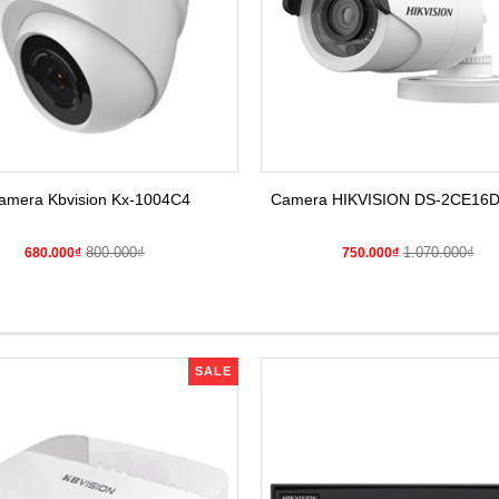
amera Kbvision Kx-1004C4
Camera HIKVISION DS-2CE16
800.000₫
1.070.000₫
680.000₫
750.000₫
SALE