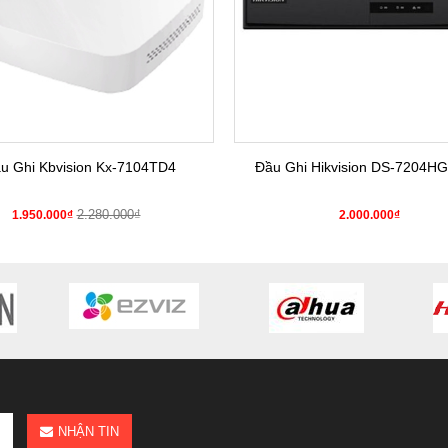
u Ghi Kbvision Kx-7104TD4
Đầu Ghi Hikvision DS-7204HG
2.280.000₫
1.950.000₫
2.000.000₫
NHẬN TIN