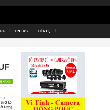
ERA
TIN TỨC
LIÊN HỆ
UF
N HÀNG
-LIUF
thiết kế
hất lượng