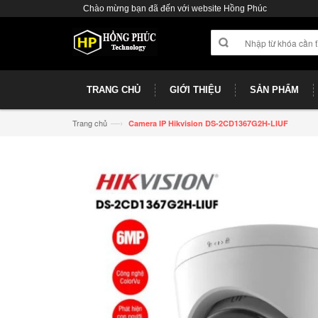
Chào mừng bạn đã đến với website Hồng Phúc
TRANG CHỦ
GIỚI THIỆU
SẢN PHẨM
—›
Trang chủ
Camera IP Hikvision DS-2CD1367G2H-LIUF