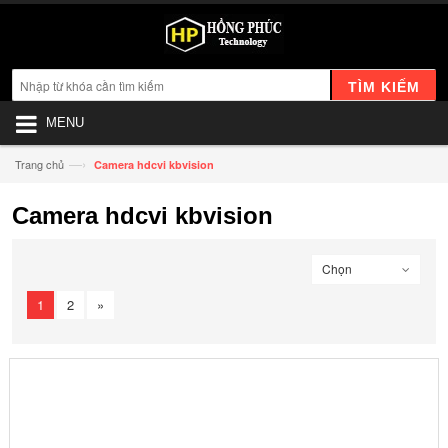
TÌM KIẾM
MENU
—›
Trang chủ
Camera hdcvi kbvision
Camera hdcvi kbvision
Chọn
1
2
»