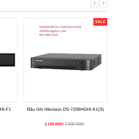
SALE
HI-F1
Đầu Ghi Hikvision DS-7208HGHI-K1(S)
Đầu Gh
2.500.000₫
2.100.000₫
2.