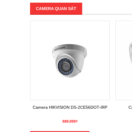
CAMERA QUAN SÁT
E16COT-IRP
Camera HIKVISION DS-2CE56DOT-IRP
C
680.000₫