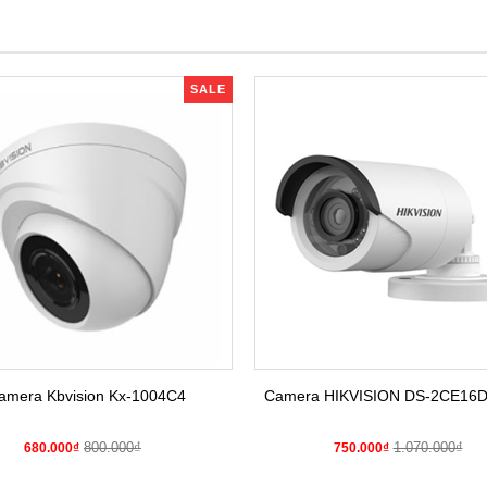
SALE
amera Kbvision Kx-1004C4
Camera HIKVISION DS-2CE16
800.000₫
1.070.000₫
680.000₫
750.000₫