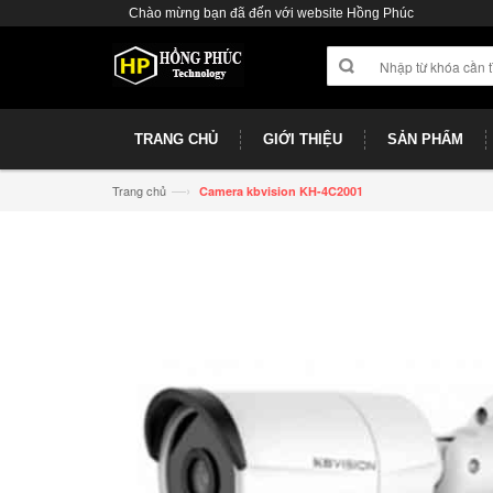
Chào mừng bạn đã đến với website Hồng Phúc
TRANG CHỦ
GIỚI THIỆU
SẢN PHẨM
—›
Trang chủ
Camera kbvision KH-4C2001