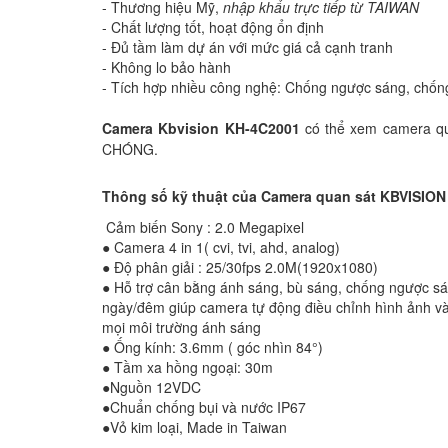
- Thương hiệu Mỹ,
nhập khẩu trực tiếp từ TAIWAN
- Chất lượng tốt, hoạt động ổn định
- Đủ tầm làm dự án với mức giá cả cạnh tranh
- Không lo bảo hành
- Tích hợp nhiều công nghệ: Chống ngược sáng, chống
Camera Kbvision
KH-4C2001
có thể xem camera q
CHÓNG.
Thông số kỹ thuật của Camera quan sát KBVISION
Cảm biến Sony : 2.0 Megapixel
● Camera 4 in 1( cvi, tvi, ahd, analog)
● Độ phân giải : 25/30fps 2.0M(1920x1080)
● Hỗ trợ cân bằng ánh sáng, bù sáng, chống ngược s
ngày/đêm giúp camera tự động điều chỉnh hình ảnh và
mọi môi trường ánh sáng
● Ống kính: 3.6mm ( góc nhìn 84°)
● Tầm xa hồng ngoại: 30m
●Nguồn 12VDC
●Chuẩn chống bụi và nước IP67
●Vỏ kim loại, Made in Taiwan