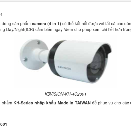
01
à dòng sản phẩm
camera (4 in 1)
có thể kết nối được với tất cả các d
ăng Day/Night(ICR) cảm biến ngày /đêm cho phép xem chi tiết hơn tron
KBVISION-KH-4C2001
n phẩm
KH-Series
nhập khẩu Made in TAIWAN
để phục vụ cho các 
001