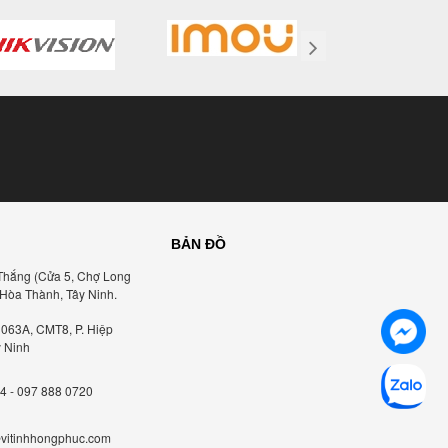
BẢN ĐỒ
Thắng (Cửa 5, Chợ Long
 Hòa Thành, Tây Ninh.
1063A, CMT8, P. Hiệp
y Ninh
4 - 097 888 0720
vitinhhongphuc.com