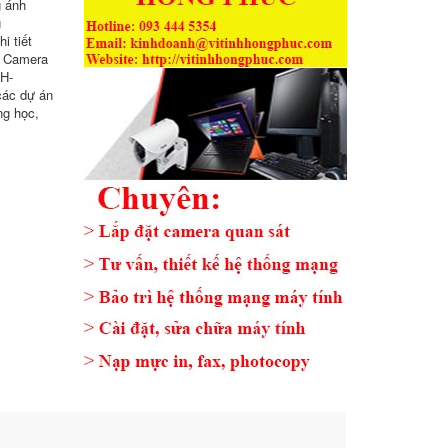
g ánh
g
i tiết
1 Camera
H-
các dự án
ng học,