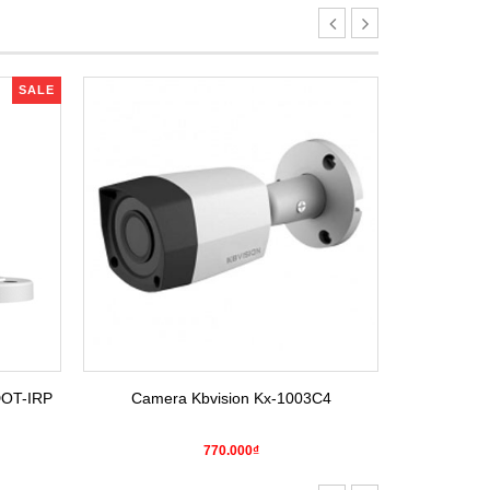
SALE
DOT-IRP
Camera Kbvision Kx-1003C4
Camera H
770.000₫