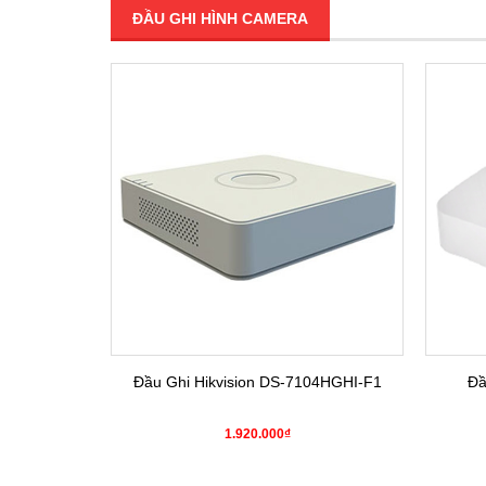
ĐẦU GHI HÌNH CAMERA
SALE
4HGHI-K1(S)
Đầu Ghi Hikvision DS-7104HGHI-F1
Đầ
0₫
1.920.000₫