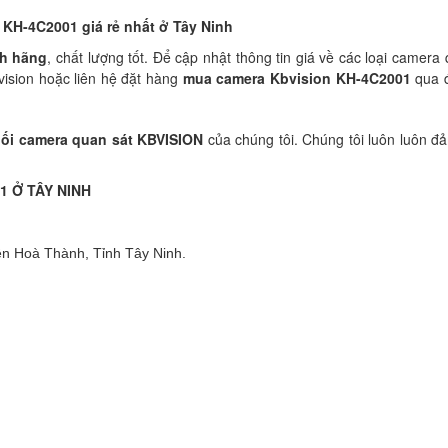
n
KH-4C2001
giá rẻ nhất
ở Tây Ninh
nh hãng
, chất lượng tốt. Để cập nhật thông tin giá về các loại camer
vision hoặc liên hệ đặt hàng
mua camera Kbvision
KH-4C2001
qua đ
ối camera quan sát KBVISION
của chúng tôi. Chúng tôi luôn luôn đ
1 Ở TÂY NINH
ện Hoà Thành, Tỉnh Tây Ninh.