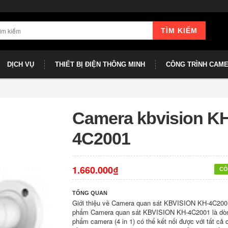
TÌM KIẾM
DỊCH VỤ
THIẾT BỊ ĐIỆN THÔNG MINH
CÔNG TRÌNH CAM
Camera kbvision KH
4C2001
1.660.000₫
CÒ
TỔNG QUAN
Giới thiệu về Camera quan sát KBVISION KH-4C200
phẩm Camera quan sát KBVISION KH-4C2001 là dò
phẩm camera (4 in 1) có thể kết nối được với tất cả