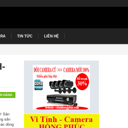
ERA
TIN TỨC
LIÊN HỆ
-
N HÀNG
1 Sản
ng sản
 các dòng