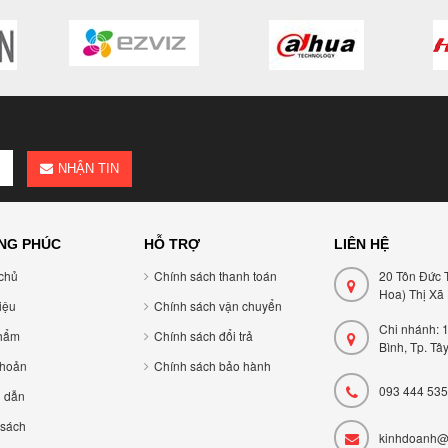
NHẬN TIN
NG PHÚC
HỖ TRỢ
LIÊN HỆ
chủ
Chính sách thanh toán
20 Tôn Đức 
Hoa) Thị Xã
hiệu
Chính sách vận chuyển
Chi nhánh: 
hẩm
Chính sách đổi trả
Bình, Tp. Tâ
khoản
Chính sách bảo hành
093 444 535
 dẫn
 sách
kinhdoanh@