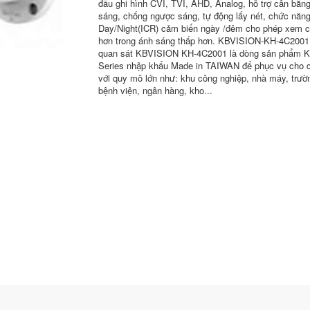
đầu ghi hình CVI, TVI, AHD, Analog, hỗ trợ cân bằn
sáng, chống ngược sáng, tự động lấy nét, chức năn
Day/Night(ICR) cảm biến ngày /đêm cho phép xem ch
hơn trong ánh sáng thấp hơn. KBVISION-KH-4C200
quan sát KBVISION KH-4C2001 là dòng sản phẩm K
Series nhập khẩu Made in TAIWAN để phục vụ cho 
với quy mô lớn như: khu công nghiệp, nhà máy, trườ
bệnh viện, ngân hàng, kho...