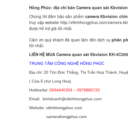
Hồng Phúc: địa chỉ bán Camera quan sát Kbvisio
Chúng tôi đảm bảo sản phẩm
camera Kbvision chí
truy cập website http://vitinhhongphuc.com/camera-kb
được hỗ trợ giá tốt nhất.
Cảm ơn quý khách đã quan tâm đến dịch vụ
phân ph
tốt nhất.
LIÊN HỆ MUA Camera quan sát Kbvision
KH-4C200
TRUNG TÂM CÔNG NGHỆ HỒNG PHÚC
Địa chỉ: 20 Tôn Đức Thắng, Thị Trấn Hoà Thành, Huy
( Cửa 5 chợ Long Hoa)
Hotline/tel:
0934445354 – 0978880720
Email: kinhdoanh@vitinhhongphuc.com
Website:
vitinhhongphuc.com
camerahongphuc.com