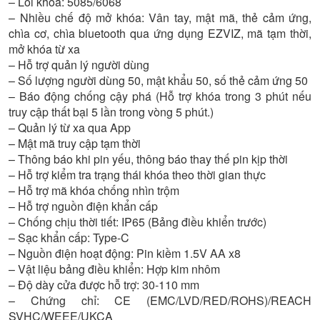
– Lõi khóa: 5085/6068
– Nhiều chế độ mở khóa: Vân tay, mật mã, thẻ cảm ứng,
chìa cơ, chìa bluetooth qua ứng dụng EZVIZ, mã tạm thời,
mở khóa từ xa
– Hỗ trợ quản lý người dùng
– Số lượng người dùng 50, mật khẩu 50, số thẻ cảm ứng 50
– Báo động chống cậy phá (Hỗ trợ khóa trong 3 phút nếu
truy cập thất bại 5 lần trong vòng 5 phút.)
– Quản lý từ xa qua App
– Mật mã truy cập tạm thời
– Thông báo khi pin yếu, thông báo thay thế pin kịp thời
– Hỗ trợ kiểm tra trạng thái khóa theo thời gian thực
– Hỗ trợ mã khóa chống nhìn trộm
– Hỗ trợ nguồn điện khẩn cấp
– Chống chịu thời tiết: IP65 (Bảng điều khiển trước)
– Sạc khẩn cấp: Type-C
– Nguồn điện hoạt động: Pin kiềm 1.5V AA x8
– Vật liệu bảng điều khiển: Hợp kim nhôm
– Độ dày cửa được hỗ trợ: 30-110 mm
– Chứng chỉ: CE (EMC/LVD/RED/ROHS)/REACH
SVHC/WEEE/UKCA