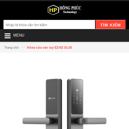
TÌM KIẾM
MENU
—›
Trang chủ
Khóa cửa vân tay EZVIZ DL05