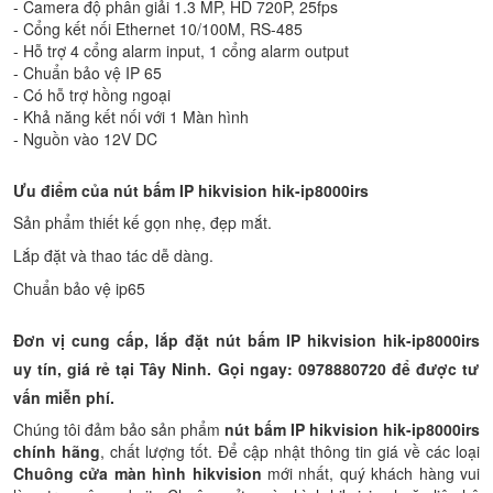
- Camera độ phân giải 1.3 MP, HD 720P, 25fps
- Cổng kết nối Ethernet 10/100M, RS-485
- Hỗ trợ 4 cổng alarm input, 1 cổng alarm output
- Chuẩn bảo vệ IP 65
- Có hỗ trợ hồng ngoại
- Khả năng kết nối với 1 Màn hình
- Nguồn vào 12V DC
Ưu điểm của nút bấm IP hikvision hik-ip8000irs
Sản phẩm thiết kế gọn nhẹ, đẹp mắt.
Lắp đặt và thao tác dễ dàng.
Chuẩn bảo vệ ip65
Đơn vị cung cấp, lắp đặt
nút bấm IP hikvision hik-ip8000irs
uy tín, giá rẻ tại Tây Ninh. Gọi ngay: 0978880720 để được tư
vấn miễn phí.
Chúng tôi đảm bảo sản phẩm
nút bấm IP hikvision hik-ip8000irs
chính hãng
, chất lượng tốt. Để cập nhật thông tin giá về các loại
Chuông cửa màn hình hikvision
mới nhất, quý khách hàng vui