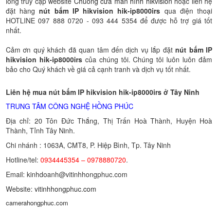
lòng truy cập website
Chuông cửa màn hình hikvision
hoặc liên hệ
đặt hàng
nút bấm IP hikvision hik-ip8000irs
qua điện thoại
HOTLINE 097 888 0720 - 093 444 5354 để được hỗ trợ giá tốt
nhất.
Cảm ơn quý khách đã quan tâm đến dịch vụ lắp đặt
nút bấm IP
hikvision hik-ip8000irs
của chúng tôi. Chúng tôi luôn luôn đảm
bảo cho Quý khách về giá cả cạnh tranh và dịch vụ tốt nhất.
Liên hệ mua nút bấm IP hikvision hik-ip8000irs ở Tây Ninh
TRUNG TÂM CÔNG NGHỆ HỒNG PHÚC
Địa chỉ: 20 Tôn Đức Thắng, Thị Trấn Hoà Thành, Huyện Hoà
Thành, Tỉnh Tây Ninh.
Chi nhánh : 1063A, CMT8, P. Hiệp Bình, Tp. Tây Ninh
Hotline/tel:
0934445354 – 0978880720
.
Email: kinhdoanh@vitinhhongphuc.com
Website:
vitinhhongphuc.com
camerahongphuc.com