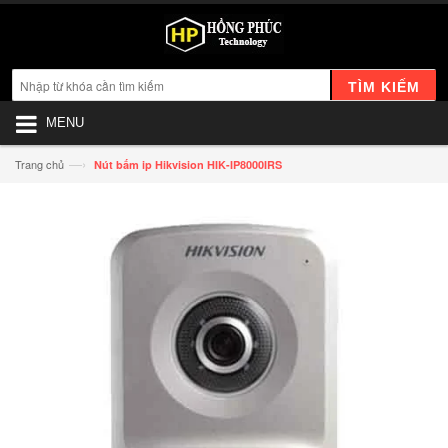
TÌM KIẾM
MENU
—›
Trang chủ
Nút bấm ip Hikvision HIK-IP8000IRS