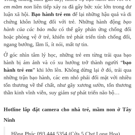
em mầm non
liên tiếp xảy ra đã gây bức xúc lớn trong dư
luận xã hội.
Bạo hành trẻ em
để lại những hậu quả và di
chứng khôn lường đối với trẻ. Những hành động
bạo
hành của các bảo mẫu
có thể gây phản ứng chống đối
hoặc phòng vệ ở trẻ, khiến trẻ phát triển tính chống đối,
ngang bướng, lầm lì, ít nói, mất tự tin.
Ở góc nhìn tâm lý học, những trẻ em từng trải qua bạo
hành bị ám ảnh và có xu hướng trở thành người “
bạo
hành trẻ em
” khi lớn lên. Không dừng lại ở đó, trải qua
những trận bạo hành, các em nhỏ phải đối mặt với nhiều
tổn thương về thể chất, như gãy xương sườn, tổn thương
thần kinh vĩnh viễn, suy giảm sự phát triển não bộ…
Hotline lắp đặt camera cho nhà trẻ, mầm non ở Tây
Ninh
Hồng Phúc 093 444 5354 (Cửa 5 Chợ Long Hoa)