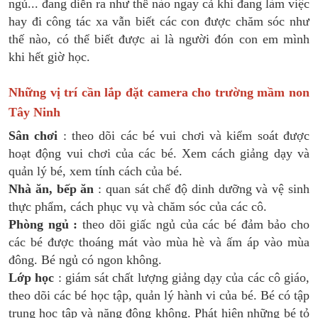
ngủ... đang diễn ra như thế nào ngay cả khi đang làm việc
hay đi công tác xa vẫn biết các con được chăm sóc như
thế nào, có thể biết được ai là người đón con em mình
khi hết giờ học.
Những vị trí cần lắp đặt camera cho trường mầm non
Tây Ninh
Sân chơi
: theo dõi các bé vui chơi và kiểm soát được
hoạt động vui chơi của các bé. Xem cách giảng dạy và
quản lý bé, xem tính cách của bé.
Nhà ăn, bếp ăn
: quan sát chế độ dinh dưỡng và vệ sinh
thực phẩm, cách phục vụ và chăm sóc của các cô.
Phòng ngủ :
theo dõi giấc ngủ của các bé đảm bảo cho
các bé được thoáng mát vào mùa hè và ấm áp vào mùa
đông. Bé ngủ có ngon không.
Lớp học
: giám sát chất lượng giảng dạy của các cô giáo,
theo dõi các bé học tập, quản lý hành vi của bé. Bé có tập
trung học tập và năng động không. Phát hiện những bé tỏ