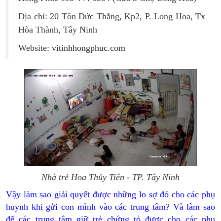
Địa chỉ: 20 Tôn Đức Thắng, Kp2, P. Long Hoa, Tx
Hòa Thành, Tây Ninh
Website: v
itinhhongphuc.com
Nhà trẻ Hoa Thủy Tiên - TP. Tây Ninh
Vậy làm sao giải quyết được những lo sợ đó cho các phụ
huynh khi gửi con mình vào các trung tâm? Và làm sao
để các trung tâm giữ trẻ chứng tỏ được cho các phụ