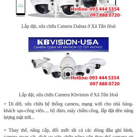
Lắp đặt, sửa chữa Camera Dahua ở Xã
Tân Hoà
Lắp đặt, sửa chữa Camera Kbvision ở Xã
Tân Hoà
+ Di dời, sửa chữa hệ thống camera,
mạng wifi
cho nhà hàng-
khách sạn-công viên..., bộ đàm, máy chấm công,
l
ắp đặt đèn năng
lượng mặt trời
...
+ Thay thế, nâng cấp, đổi mới: tất cả các dòng
đầu ghi hình
,
camera quan sát
,
dịch vụ sửa chữa nâng cấp thay thế camera an