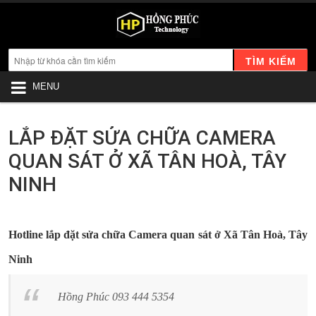
TÌM KIẾM
MENU
LẮP ĐẶT SỬA CHỮA CAMERA
QUAN SÁT Ở XÃ TÂN HOÀ, TÂY
NINH
Hotline lắp đặt sửa chữa Camera quan sát ở Xã Tân Hoà, Tây
Ninh
Hồng Phúc 093 444 5354