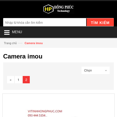
TÌM KIẾM
MENU
—›
Trang chủ
Camera imou
Camera imou
Chọn
«
1
2