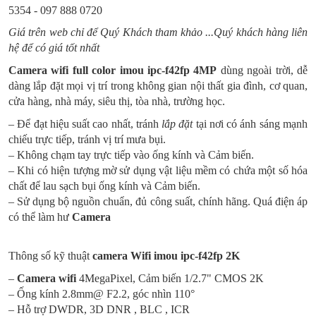
5354 - 097 888 0720
Giá trên web chỉ để Quý Khách tham khảo ...Quý khách hàng liên
hệ để có giá tốt nhất
Camera wifi full color imou ipc-f42fp 4MP
dùng ngoài trời, dễ
dàng lắp đặt mọi vị trí trong không gian nội thất gia đình, cơ quan,
cửa hàng, nhà máy, siêu thị, tòa nhà, trường học.
– Để đạt hiệu suất cao nhất, tránh
lắp đặt
tại nơi có ánh sáng mạnh
chiếu trực tiếp, tránh vị trí mưa bụi.
– Không chạm tay trực tiếp vào ống kính và Cảm biến.
– Khi có hiện tượng mờ sử dụng vật liệu mềm có chứa một số hóa
chất để lau sạch bụi ống kính và Cảm biến.
– Sử dụng bộ nguồn chuẩn, đủ công suất, chính hãng. Quá điện áp
có thể làm hư
Camera
Thông số kỹ thuật
camera Wifi
imou ipc-f42fp 2K
–
Camera
wifi
4MegaPixel, Cảm biến 1/2.7" CMOS 2K
– Ống kính 2.8mm@ F2.2, góc nhìn 110°
– Hỗ trợ DWDR, 3D DNR , BLC , ICR