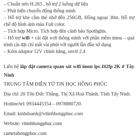
– Chuấn nén H.265 , hỗ trợ 2 luồng dữ liệu
– Phát hiện chuyển động thông minh
– Hỗ trợ khe cắm thẻ nhớ đến 256GB, Hồng ngoại 30m. Hỗ trợ
chế độ hình ảnh màu Full color.
– Tích hợp Micro. Tích hợp đèn cảnh báo Spotlights.
– Hỗ trợ
wifi
+ cài đặt wifi thông minh với phần mềm
imou
– quá
trình cài đặt chỉ mất vài phút với người lần đầu sử dụng
– Kèm adaptor 12V chính hãng, onvif 2.4
Liên hệ
lắp đặt camera quan sát wifi
imou ipc-f42fp 2K
ở Tây
Ninh
TRUNG TÂM ĐIỆN TỬ TIN HỌC HỒNG PHÚC
Địa chỉ: 20 Tôn Đức Thắng, Thị Xã Hoà Thành, Tỉnh Tây Ninh.
Hotline/tel: 0934445354 – 0978880720.
Email: kinhdoanh@vitinhhongphuc.com
Website:
vitinhhongphuc.com
camerahongphuc.com