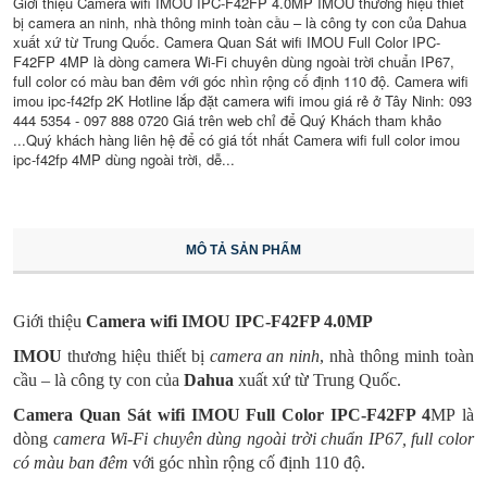
Giới thiệu Camera wifi IMOU IPC-F42FP 4.0MP IMOU thương hiệu thiết
bị camera an ninh, nhà thông minh toàn cầu – là công ty con của Dahua
xuất xứ từ Trung Quốc. Camera Quan Sát wifi IMOU Full Color IPC-
F42FP 4MP là dòng camera Wi-Fi chuyên dùng ngoài trời chuẩn IP67,
full color có màu ban đêm với góc nhìn rộng cố định 110 độ. Camera wifi
imou ipc-f42fp 2K Hotline lắp đặt camera wifi imou giá rẻ ở Tây Ninh: 093
444 5354 - 097 888 0720 Giá trên web chỉ để Quý Khách tham khảo
...Quý khách hàng liên hệ để có giá tốt nhất Camera wifi full color imou
ipc-f42fp 4MP dùng ngoài trời, dễ...
MÔ TẢ SẢN PHẨM
Giới thiệu
Camera wifi IMOU IPC-F42FP 4.0MP
IMOU
thương hiệu thiết bị
camera an ninh
, nhà thông minh toàn
cầu – là công ty con của
Dahua
xuất xứ từ Trung Quốc.
Camera Quan Sát wifi
IMOU Full Color IPC-F42FP 4
MP là
dòng
camera Wi-Fi chuyên dùng ngoài trời chuẩn IP67, full color
có màu ban đêm
với góc nhìn rộng cố định 110 độ.