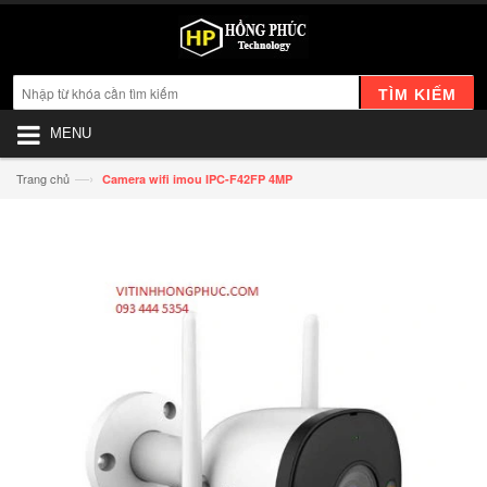
TÌM KIẾM
MENU
—›
Trang chủ
Camera wifi imou IPC-F42FP 4MP