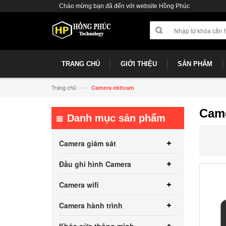
Chào mừng bạn đã đến với website Hồng Phúc
TRANG CHỦ
GIỚI THIỆU
SẢN PHẨM
—›
Trang chủ
Camera ebitcam
Came
Danh mục sản phẩm
Camera giám sát
Đầu ghi hình Camera
Camera wifi
Camera hành trình