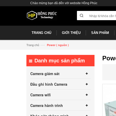
Chào mừng bạn đã đến với website Hồng Phúc
TRANG CHỦ
GIỚI THIỆU
SẢN PHẨM
—›
Trang chủ
Power ( nguồn )
Powe
Danh mục sản phẩm
Camera giám sát
Đầu ghi hình Camera
Camera wifi
Camera hành trình