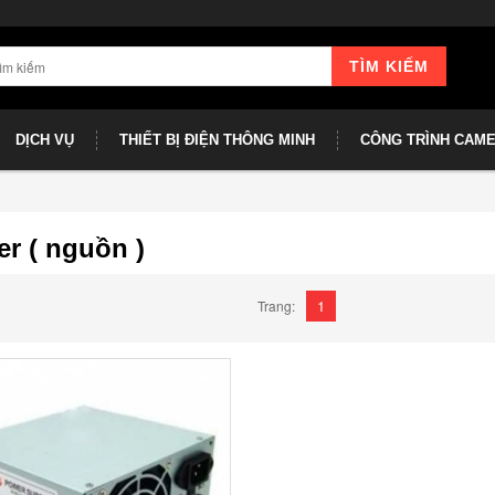
TÌM KIẾM
DỊCH VỤ
THIẾT BỊ ĐIỆN THÔNG MINH
CÔNG TRÌNH CAM
r ( nguồn )
1
Trang: