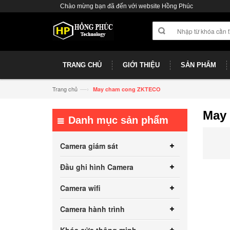
Chào mừng bạn đã đến với website Hồng Phúc
TRANG CHỦ
GIỚI THIỆU
SẢN PHẨM
—›
Trang chủ
May cham cong ZKTECO
May
Danh mục sản phẩm
Camera giám sát
Đầu ghi hình Camera
Camera wifi
Camera hành trình