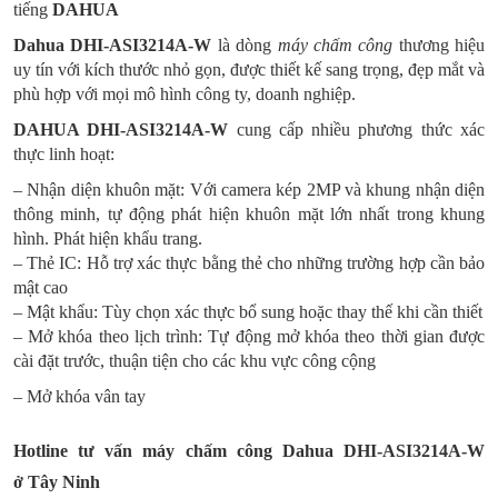
tiếng
DAHUA
Dahua DHI-ASI3214A-W
là dòng
máy chấm công
thương hiệu
uy tín với kích thước
nhỏ gọn, được thiết kế sang trọng, đẹp mắt và
phù hợp với mọi mô hình công ty, doanh nghiệp.
DAHUA
DHI-ASI3214A-W
cung cấp nhiều phương thức xác
thực linh hoạt:
– Nhận diện khuôn mặt: Với camera kép 2MP và khung nhận diện
thông minh, tự động phát hiện khuôn mặt lớn nhất trong khung
hình. Phát hiện khẩu trang.
– Thẻ IC: Hỗ trợ xác thực bằng thẻ cho những trường hợp cần bảo
mật cao
– Mật khẩu: Tùy chọn xác thực bổ sung hoặc thay thế khi cần thiết
– Mở khóa theo lịch trình: Tự động mở khóa theo thời gian được
cài đặt trước, thuận tiện cho các khu vực công cộng
– Mở khóa vân tay
Hotline tư vấn máy chấm công Dahua
DHI-ASI3214A-W
ở
Tây Ninh