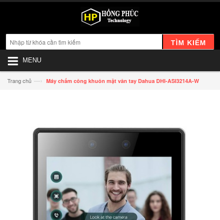
TÌM KIẾM
MENU
—›
Trang chủ
Máy chấm công khuôn mặt vân tay Dahua DHI-ASI3214A-W