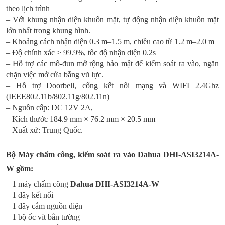
theo lịch trình
– Với khung nhận diện khuôn mặt, tự động nhận diện khuôn mặt
lớn nhất trong khung hình.
– Khoảng cách nhận diện 0.3 m–1.5 m, chiều cao từ 1.2 m–2.0 m
– Độ chính xác ≥ 99.9%, tốc độ nhận diện 0.2s
– Hỗ trợ các mô-đun mở rộng bảo mật để kiểm soát ra vào, ngăn
chặn việc mở cửa bằng vũ lực.
– Hỗ trợ Doorbell, cổng kết nối mạng và WIFI 2.4Ghz
(IEEE802.11b/802.11g/802.11n)
– Nguồn cấp: DC 12V 2A,
– Kích thước 184.9 mm × 76.2 mm × 20.5 mm
– Xuất xứ: Trung Quốc.
Bộ Máy chấm công, kiểm soát ra vào
Dahua DHI-ASI3214A-
W
gồm:
– 1 máy chấm công
Dahua DHI-ASI3214A-W
– 1 dây kết nối
– 1 dây cắm nguồn điện
– 1 bộ ốc vít bắn tường