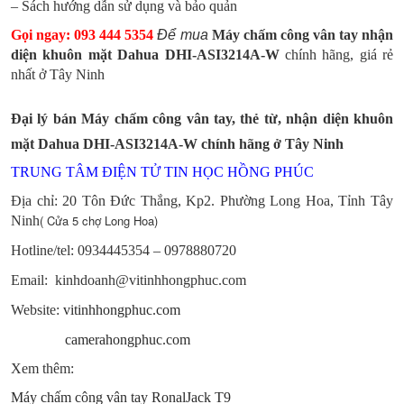
– Sách hướng dẫn sử dụng và bảo quản
Gọi ngay: 093 444 5354
Để mua
Máy chấm công vân tay nhận
diện khuôn mặt
Dahua DHI-ASI3214A-W
chính hãng, giá rẻ
nhất ở Tây Ninh
Đại lý bán
Máy chấm công vân tay, thẻ từ, nhận diện khuôn
mặt
Dahua DHI-ASI3214A-W
chính hãng ở Tây Ninh
TRUNG TÂM ĐIỆN TỬ TIN HỌC HỒNG PHÚC
Địa chỉ: 20 Tôn Đức Thắng, Kp2. Phường Long Hoa, Tỉnh Tây
( Cửa 5 chợ Long Hoa)
Ninh
Hotline/tel:
0934445354 – 0978880720
Email: kinhdoanh@vitinhhongphuc.com
Website:
vitinhhongphuc.com
camerahongphuc.com
Xem thêm:
Máy chấm công vân tay RonalJack T9