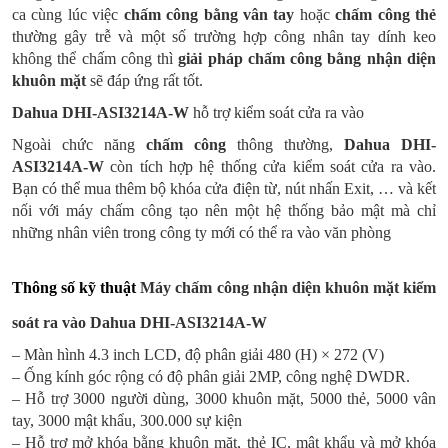
ca cùng lúc việc
chấm công bằng vân tay
hoặc
chấm công thẻ
thường gây trễ và một số trường hợp công nhân tay dính keo
không thể chấm công thì
giải pháp chấm công bằng nhận diện
khuôn mặt
sẽ đáp ứng rất tốt.
Dahua DHI-ASI3214A-W
hỗ trợ kiểm soát cửa ra vào
Ngoài chức năng
chấm công
thông thường,
Dahua DHI-
ASI3214A-W
còn tích hợp hệ thống cửa kiểm soát cửa ra vào.
Bạn có thể mua thêm bộ khóa cửa điện từ, nút nhấn Exit, … và kết
nối với máy chấm công tạo nên một hệ thống bảo mật mà chỉ
những nhân viên trong công ty mới có thể ra vào văn phòng
Thông số kỹ thuật
Máy chấm công nhận diện khuôn mặt kiểm
soát ra vào
Dahua DHI-ASI3214A-W
– Màn hình 4.3 inch LCD, độ phân giải 480 (H) × 272 (V)
– Ống kính góc rộng có độ phân giải 2MP, công nghệ DWDR.
– Hỗ trợ 3000 người dùng, 3000 khuôn mặt, 5000 thẻ, 5000 vân
tay, 3000 mật khẩu, 300.000 sự kiện
– Hỗ trợ mở khóa bằng khuôn mặt, thẻ IC, mật khẩu và mở khóa