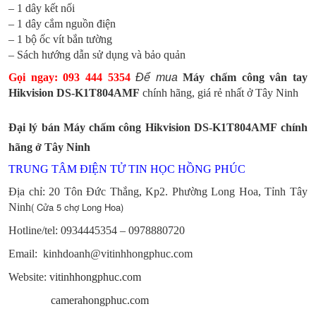
– 1 dây kết nối
– 1 dây cắm nguồn điện
– 1 bộ ốc vít bắn tường
– Sách hướng dẫn sử dụng và bảo quản
Gọi ngay: 093 444 5354
Để mua
Máy chấm công vân tay
Hikvision
DS-K1T804AMF
chính hãng, giá rẻ nhất ở Tây Ninh
Đại lý bán
Máy chấm công
Hikvision
DS-K1T804AMF
chính
hãng ở Tây Ninh
TRUNG TÂM ĐIỆN TỬ TIN HỌC HỒNG PHÚC
Địa chỉ: 20 Tôn Đức Thắng, Kp2. Phường Long Hoa, Tỉnh Tây
( Cửa 5 chợ Long Hoa)
Ninh
Hotline/tel:
0934445354 – 0978880720
Email: kinhdoanh@vitinhhongphuc.com
Website:
vitinhhongphuc.com
camerahongphuc.com