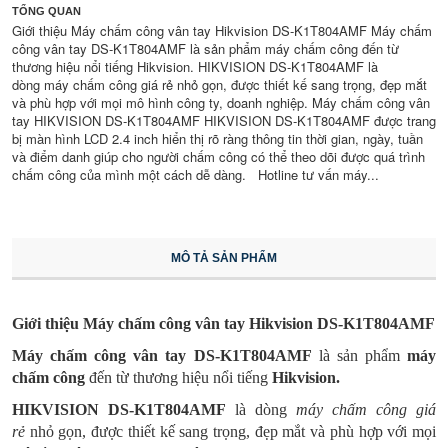
TỔNG QUAN
Giới thiệu Máy chấm công vân tay Hikvision DS-K1T804AMF Máy chấm
công vân tay DS-K1T804AMF là sản phẩm máy chấm công đến từ
thương hiệu nổi tiếng Hikvision. HIKVISION DS-K1T804AMF là
dòng máy chấm công giá rẻ nhỏ gọn, được thiết kế sang trọng, đẹp mắt
và phù hợp với mọi mô hình công ty, doanh nghiệp. Máy chấm công vân
tay HIKVISION DS-K1T804AMF HIKVISION DS-K1T804AMF được trang
bị màn hình LCD 2.4 inch hiển thị rõ ràng thông tin thời gian, ngày, tuần
và điểm danh giúp cho người chấm công có thể theo dõi được quá trình
chấm công của mình một cách dễ dàng. Hotline tư vấn máy...
MÔ TẢ SẢN PHẨM
Giới thiệu Máy chấm công vân tay Hikvision DS-K1T804AMF
Máy chấm công vân tay DS-K1T804AMF
là sản phẩm
máy
chấm công
đến từ thương hiệu nổi tiếng
Hikvision.
HIKVISION DS-K1T804AMF
là dòng
máy chấm công giá
rẻ
nhỏ gọn, được thiết kế sang trọng, đẹp mắt và phù hợp với mọi