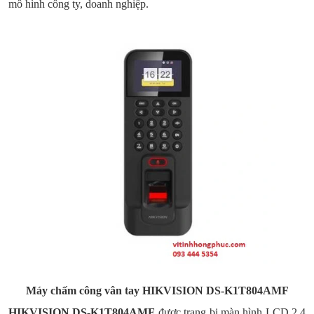
mô hình công ty, doanh nghiệp.
Máy chấm công vân tay
HIKVISION DS-K1T804AMF
HIKVISION DS-K1T804AMF
được trang bị màn hình LCD 2.4