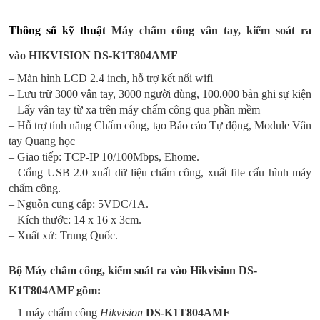
Thông số kỹ thuật
Máy chấm công vân tay, kiểm soát ra
vào
HIKVISION
DS-K1T804AMF
– Màn hình LCD 2.4 inch, hỗ trợ kết nối wifi
– Lưu trữ 3000 vân tay, 3000 người dùng, 100.000 bản ghi sự kiện
– Lấy vân tay từ xa trên máy chấm công qua phần mềm
– Hỗ trợ tính năng Chấm công, tạo Báo cáo Tự động, Module Vân
tay Quang học
– Giao tiếp: TCP-IP 10/100Mbps, Ehome.
– Cổng USB 2.0 xuất dữ liệu chấm công, xuất file cấu hình máy
chấm công.
– Nguồn cung cấp: 5VDC/1A.
– Kích thước: 14 x 16 x 3cm.
– Xuất xứ: Trung Quốc.
Bộ Máy chấm công, kiểm soát ra vào Hikvision
DS-
K1T804AMF
gồm:
– 1 máy chấm công
Hikvision
DS-K1T804AMF