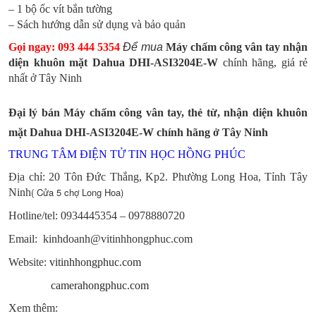
– 1 bộ ốc vít bắn tường
– Sách hướng dẫn sử dụng và bảo quản
Gọi ngay: 093 444 5354
Để mua
Máy chấm công vân tay nhận
diện khuôn mặt
Dahua DHI-ASI3204E-W
chính hãng, giá rẻ
nhất ở Tây Ninh
Đại lý bán
Máy chấm công vân tay, thẻ từ, nhận diện khuôn
mặt
Dahua DHI-ASI3204E-W
chính hãng ở Tây Ninh
TRUNG TÂM ĐIỆN TỬ TIN HỌC HỒNG PHÚC
Địa chỉ: 20 Tôn Đức Thắng, Kp2. Phường Long Hoa, Tỉnh Tây
( Cửa 5 chợ Long Hoa)
Ninh
Hotline/tel:
0934445354 – 0978880720
Email: kinhdoanh@vitinhhongphuc.com
Website:
vitinhhongphuc.com
camerahongphuc.com
Xem thêm: