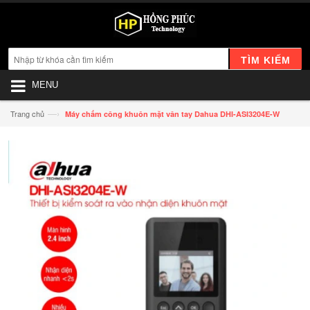
TÌM KIẾM
MENU
—›
Trang chủ
Máy chấm công khuôn mặt vân tay Dahua DHI-ASI3204E-W