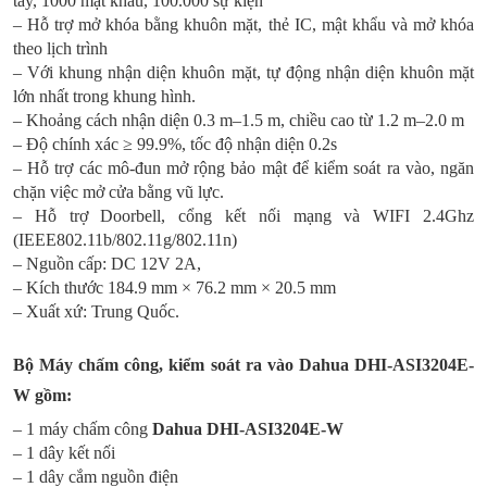
tay, 1000 mật khẩu, 100.000 sự kiện
– Hỗ trợ mở khóa bằng khuôn mặt, thẻ IC, mật khẩu và mở khóa
theo lịch trình
– Với khung nhận diện khuôn mặt, tự động nhận diện khuôn mặt
lớn nhất trong khung hình.
– Khoảng cách nhận diện 0.3 m–1.5 m, chiều cao từ 1.2 m–2.0 m
– Độ chính xác ≥ 99.9%, tốc độ nhận diện 0.2s
– Hỗ trợ các mô-đun mở rộng bảo mật để kiểm soát ra vào, ngăn
chặn việc mở cửa bằng vũ lực.
– Hỗ trợ Doorbell, cổng kết nối mạng và WIFI 2.4Ghz
(IEEE802.11b/802.11g/802.11n)
– Nguồn cấp: DC 12V 2A,
– Kích thước 184.9 mm × 76.2 mm × 20.5 mm
– Xuất xứ: Trung Quốc.
Bộ Máy chấm công, kiểm soát ra vào
Dahua DHI-ASI3204E-
W
gồm:
– 1 máy chấm công
Dahua DHI-ASI3204E-W
– 1 dây kết nối
– 1 dây cắm nguồn điện