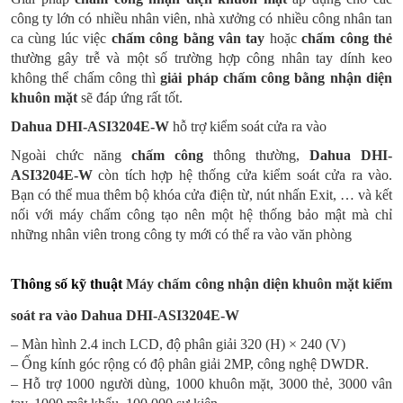
công ty lớn có nhiều nhân viên, nhà xưởng có nhiều công nhân tan
ca cùng lúc việc
chấm công bằng vân tay
hoặc
chấm công thẻ
thường gây trễ và một số trường hợp công nhân tay dính keo
không thể chấm công thì
giải pháp chấm công bằng nhận diện
khuôn mặt
sẽ đáp ứng rất tốt.
Dahua DHI-ASI3204E-W
hỗ trợ kiểm soát cửa ra vào
Ngoài chức năng
chấm công
thông thường,
Dahua DHI-
ASI3204E-W
còn tích hợp hệ thống cửa kiểm soát cửa ra vào.
Bạn có thể mua thêm bộ khóa cửa điện từ, nút nhấn Exit, … và kết
nối với máy chấm công tạo nên một hệ thống bảo mật mà chỉ
những nhân viên trong công ty mới có thể ra vào văn phòng
Thông số kỹ thuật
Máy chấm công nhận diện khuôn mặt kiểm
soát ra vào
Dahua DHI-ASI3204E-W
– Màn hình 2.4 inch LCD, độ phân giải 320 (H) × 240 (V)
– Ống kính góc rộng có độ phân giải 2MP, công nghệ DWDR.
– Hỗ trợ 1000 người dùng, 1000 khuôn mặt, 3000 thẻ, 3000 vân