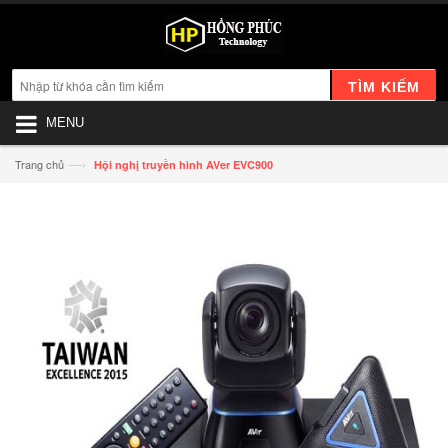
TÌM KIẾM
MENU
—›
Trang chủ
Hội nghị truyền hình AVer EVC900