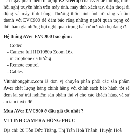
Tải ngay phần mềm di động
EZMeetup
của AVer để thưởng thức
hội nghị truyền hình trên máy tính, máy tính xách tay, điện thoại di
động và máy tính bảng. Thưởng thức hình ảnh rõ ràng và âm
thanh với EVC900 để đảm bảo rằng những người quan trọng có
thể tham gia những hội nghị quan trọng bất cứ nơi nào họ đang ở.
Hệ thống AVer EVC900 bao gồm:
- Codec
- Camera full HD1080p Zoom 16x
- microphone đa hướng
- Remote control
- Cables
Vitinhhongphuc.com
là đơn vị chuyên phân phối các sản phẩm
Aver
chất lượng hàng chính hãng với chính sách bảo hành tốt sẽ
đem lại sự trải nghiệm sản phẩm thú vị cho các khách hàng và sự
an tâm tuyệt đối.
Mua
AVer EVC900
ở đâu
giá tốt nhất ?
VI TÍNH CAMERA HỒNG PHÚC
Địa chỉ: 20 Tôn Đức Thắng, Thị Trấn Hoà Thành, Huyện Hoà