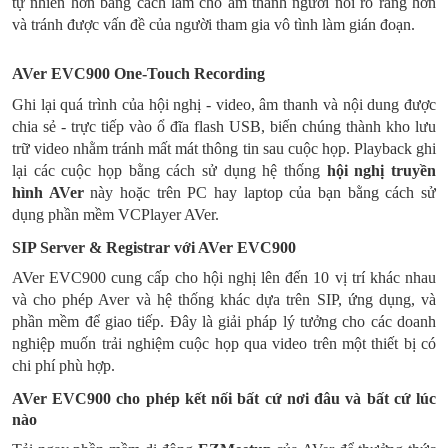
tự nhiên hơn bằng cách làm cho âm thanh người nói rõ ràng hơn
và tránh được vấn đề của người tham gia vô tình làm gián đoạn.
AVer EVC900 One-Touch Recording
Ghi lại quá trình của hội nghị - video, âm thanh và nội dung được
chia sẻ - trực tiếp vào ổ đĩa flash USB, biến chúng thành kho lưu
trữ video nhằm tránh mất mát thông tin sau cuộc họp. Playback ghi
lại các cuộc họp bằng cách sử dụng hệ thống
hội nghị truyền
hình AVer
này hoặc trên PC hay laptop của bạn bằng cách sử
dụng phần mềm VCPlayer AVer.
SIP Server & Registrar với AVer EVC900
AVer EVC900 cung cấp cho hội nghị lên đến 10 vị trí khác nhau
và cho phép Aver và hệ thống khác dựa trên SIP, ứng dụng, và
phần mềm để giao tiếp. Đây là giải pháp lý tưởng cho các doanh
nghiệp muốn trải nghiệm cuộc họp qua video trên một thiết bị có
chi phí phù hợp
.
AVer EVC900 cho phép kết nối bất cứ nơi đâu và bất cứ lúc
nào