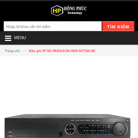
TÌM KIẾM
MENU
—›
Trang chủ
Đầu ghi IP HD PARAGON HDS-N7732I-SE