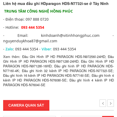
Liên hệ mua đầu ghi HDparagon HDS-N7732i-se ở Tây Ninh
TRUNG TÂM CÔNG NGHỆ HỒNG PHÚC
- Điện thoại: 097 888 0720
- Hotline:
093 444 5354
- Email: kinhdoanh@vitinhhongphuc.com -
nguyenduykhoa87@gmail.com
-
Zalo
: 093 444 5354 -
Viber
:
093 444 5354
Xem thêm:
Đầu Ghi Hình IP HD PARAGON HDS-N97256I-24HD
;
Đầu
Ghi Hình IP HD PARAGON HDS-N97128I-24HD
;
Đầu Ghi Hình IP HD
PARAGON HDS-N97128I-16HD
;
Đầu ghi hình IP HD PARAGON HDS-
N7716I-4K
;
Đầu ghi hình 32 kênh IP HD PARAGON HDS-N7732I-SE
;
Đầu ghi hình 16 kênh IP HD PARAGON HDS-N7716I-SE
;
Đầu ghi hình 4
kênh IP HD PARAGON HDS-N7608I-SE
;
Đầu ghi hình 4 kênh IP HD
PARAGON HDS-N7604I-SE
CAMERA QUAN SÁT