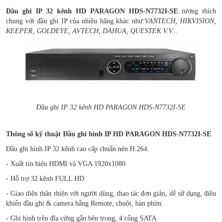
Đầu ghi IP 32 kênh HD PARAGON HDS-N7732I-SE
tương thích
chung với đầu ghi IP của nhiều hãng khác như:
VANTECH, HIKVISION,
KEEPER, GOLDEYE, AVTECH, DAHUA, QUESTEK V.V...
Đầu ghi IP 32 kênh HD PARAGON HDS-N7732I-SE
Thông số kỹ thuật Đầu ghi hình IP HD PARAGON HDS-N7732I-SE
Đầu ghi hình IP 32 kênh cao cấp chuẩn nén H.264.
- Xuất tín hiệu HDMI và VGA 1920x1080.
- Hỗ trợ 32 kênh FULL HD
- Giao diện thân thiện với người dùng, thao tác đơn giản, dễ sử dụng, điều
khiển đầu ghi & camera bằng Remote, chuột, bàn phím.
- Ghi hình trên đĩa cứng gắn bên trong, 4 cổng SATA.