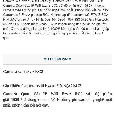
Camera wifi ezviz BC2 Giới thiệu Camera Wifi Ezviz PIN SẠC BC2
Camera Quan Sát IP Wifi Ezviz BC2 với độ phân giải 1080P là dòng
camera Wi-Fi dùng pin sạc công nghệ mới nhất, không cần kết nối dây.
Camera wifi Ezviz pin sạc BC2 Hotline lắp đặt camera wifi EZVIZ BC2
PIN SẠC giá rẻ ở Tây Ninh: 093 444 5354 - 097 888 0720 Giá trên web
chỉ để Quý Khách tham khảo ...Quý khách hàng liên hệ để có giá tốt
nhất Camera dùng pin sạc BC2 1080P kết hợp chân đế nam châm giúp
bạn dễ dàng lắp đặt mọi vị trí trong không gian nội thất gia đình, cơ
quan,...
MÔ TẢ SẢN PHẨM
Camera wifi ezviz BC2
Giới thiệu Camera Wifi Ezviz PIN SẠC BC2
Camera Quan Sát IP Wifi Ezviz
BC2 với độ phân
giải 1080P
là dòng camera Wi-Fi dùng
pin sạc
công nghệ mới
nhất, không cần kết nối dây.