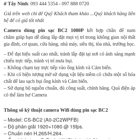
ở
Tây Ninh
: 093 444 5354 - 097 888 0720
Giá trên web chỉ để Quý Khách tham khảo ...Quý khách hàng liên
hệ để có giá tốt nhất
Camera dùng pin sạc BC2 1080P
kết hợp chân đế nam
châm giúp bạn dễ dàng lắp đặt mọi vị trí trong không gian nội thất
gia đình, cơ quan, cửa hàng, nhà máy, siêu thị, tòa nhà, trường học.
– Để đạt hiệu suất cao nhất, tránh lắp đặt tại nơi có ánh sáng mạnh
chiếu trực tiếp, tránh vị trí mưa bụi.
– Không chạm tay trực tiếp vào ống kính và Cảm biến.
– Khi có hiện tượng mờ sử dụng vật liệu mềm có chứa một số hóa
chất để lau sạch bụi ống kính và Cảm biến.
– Sử dụng bộ nguồn chuẩn, đủ công suất, chính hãng. Quá điện áp
có thể làm hư Camera
Thông số kỹ thuật camera Wifi dùng pin sạc BC2
– Model: CS-BC2 (A0-2C2WPFB)
– Độ phân giải 1920×1080 @ 15fps.
– Chuấn nén H.265/H.264.