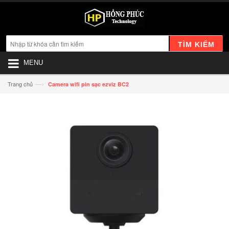
TÌM KIẾM
MENU
—›
Trang chủ
Camera wifi pin sạc ezviz BC2