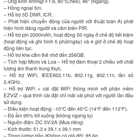
– Ống kính 4mm@ F1.6, 85°(Chéo), 46° (Ngang).
– Hồng ngoại 5m.
– Hỗ trợ 3D DNR, ICR.
– Phát hiện chuyển động của người với thuật toán AI phát
hiện hình dáng người và cảm biến PIR.
– Hỗ trợ pin 2000mAh, hoạt động 50 ngày ở chế độ tiết kiệm
(hoạt động và ghi hình 5 phút/ngày) và 4 giờ ở chế độ hoạt
động liên tục.
– Hỗ trợ khe cắm thẻ nhớ đến 256GB.
– Tích hợp Micro và Loa – Hỗ trợ đàm thoại 2 chiều với chất
lượng âm thanh trung thực.
– Hỗ trợ WiFi, IEEE802.11b, 802.11g, 802.11n, tần số
2.4GHz.
– Hỗ trợ WiFi + cài đặt WiFi thông minh với phần mềm
EZVIZ – quá trình cài đặt chỉ mất vài phút với người lần đầu
sử dụng.
– Điều kiện hoạt động: -10°C đến 45°C (14°F đến 113°F).
– Độ ẩm 95% trở xuống (không ngưng tụ)
– Nguồn điện: DC 5V/2A (Mua riêng)
– Kích thước: 51,3 x 39,1 x 39,1 mm
– Trọng lượng trần (Không có giá đỡ): 85,6g