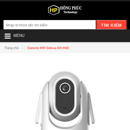
TÌM KIẾM
MENU
—›
Trang chủ
Camera Wifi Dahua DH-H4C