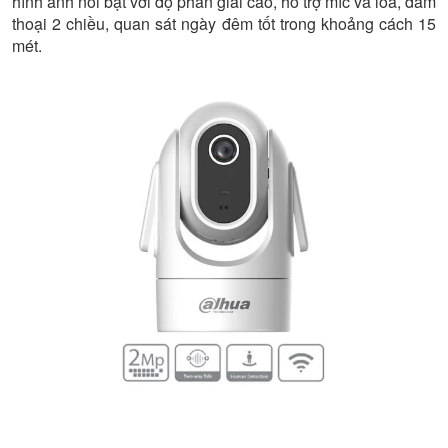
hình ảnh nổi bật với độ phân giải cao, hỗ trợ míc và loa, đàm
thoại 2 chiều, quan sát ngày đêm tốt trong khoảng cách 15
mét.