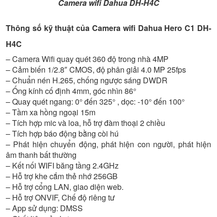
Camera wifi Dahua DH-H4C
Thông số kỹ thuật của Camera wifi Dahua Hero C1 DH-
H4C
– Camera Wifi quay quét 360 độ trong nhà 4MP
– Cảm biến 1/2.8″ CMOS, độ phân giải 4.0 MP 25fps
– Chuẩn nén H.265, chống ngược sáng DWDR
– Ống kính cố định 4mm, góc nhìn 86°
– Quay quét ngang: 0° đến 325° , dọc: -10° đến 100°
– Tầm xa hồng ngoại 15m
– Tích hợp mic và loa, hỗ trợ đàm thoại 2 chiều
– Tích hợp báo động bằng còi hú
– Phát hiện chuyển động, phát hiện con người, phát hiện
âm thanh bất thường
– Kết nối WIFI băng tầng 2.4GHz
– Hỗ trợ khe cắm thẻ nhớ 256GB
– Hỗ trợ cổng LAN, giao diện web.
– Hỗ trợ ONVIF, Chế độ riêng tư
– App sử dụng: DMSS