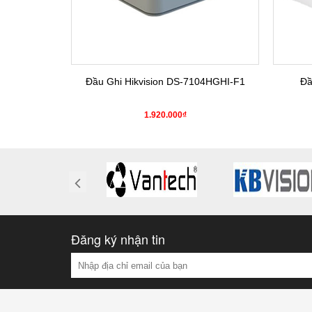
4HGHI-K1(S)
Đầu Ghi Hikvision DS-7104HGHI-F1
Đầ
0₫
1.920.000₫
Đăng ký nhận tin