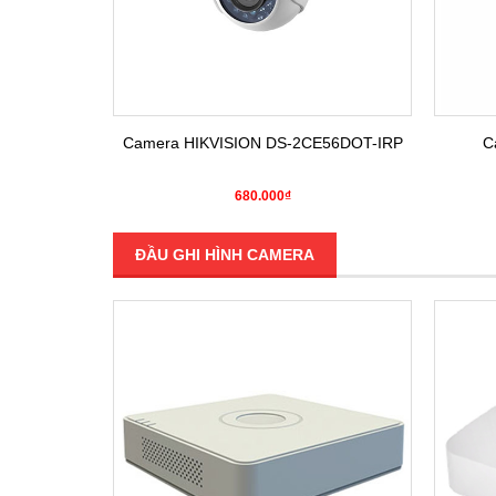
E16COT-IRP
Camera HIKVISION DS-2CE56DOT-IRP
C
680.000₫
ĐẦU GHI HÌNH CAMERA
SALE