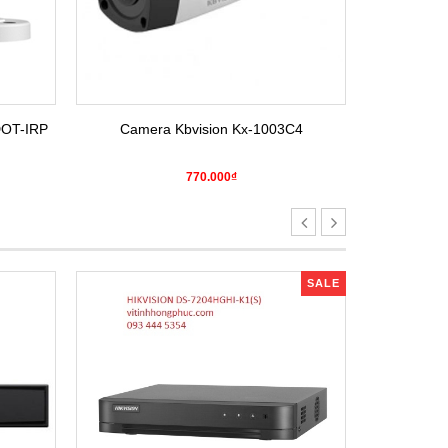
DOT-IRP
Camera Kbvision Kx-1003C4
Camera H
770.000₫
SALE