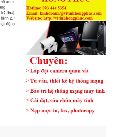
 thể xem
ung
 kỹ thuật
 hình 2.7
hoạt động