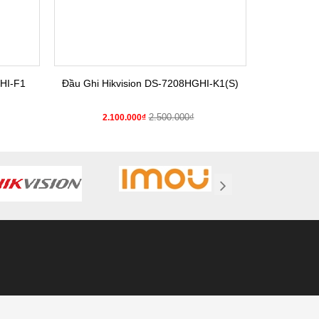
HI-F1
Đầu Ghi Hikvision DS-7208HGHI-K1(S)
Đầu Gh
2.500.000₫
2.100.000₫
2.