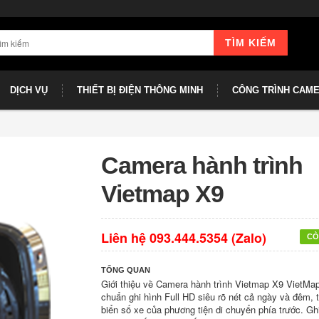
TÌM KIẾM
DỊCH VỤ
THIẾT BỊ ĐIỆN THÔNG MINH
CÔNG TRÌNH CAM
Camera hành trình
Vietmap X9
Liên hệ 093.444.5354 (Zalo)
CÒ
TỔNG QUAN
Giới thiệu về Camera hành trình Vietmap X9 VietMa
chuẩn ghi hình Full HD siêu rõ nét cả ngày và đêm, 
biển số xe của phương tiện di chuyển phía trước. Ghi