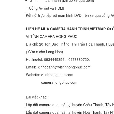
Ghi hình tua nhanh (khi đỗ xe qua đêm)
+ Cổng Av-out và HDMI
Kết nối trực tiếp với màn hình DVD trên xe qua cổng A
LIÊN HỆ MUA CAMERA HÀNH TRÌNH VIETMAP X9 Ở
VI TÍNH CAMERA HỒNG PHÚC
Địa chỉ: 20 Tôn Đức Thắng, Thị Trấn Hoà Thành, Huy
( Cửa 5 chợ Long Hoa)
Hotline/tel: 0934445354 – 0978880720.
Email: kinhdoanh@vitinhhongphuc.com
Website:
vitinhhongphuc.com
camerahongphuc.com
Bài viết khác:
Lắp đặt camera quan sát tại huyện Châu Thành, Tây N
Lắp đặt camera quan sát tại huyện Hoà Thành, Tây Ni