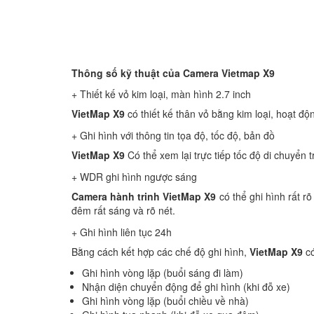
Thông số kỹ thuật của Camera Vietmap X9
+ Thiết kế vỏ kim loại, màn hình 2.7 inch
VietMap X9
có thiết kế thân vỏ bằng kim loại, hoạt đ
+ Ghi hình với thông tin tọa độ, tốc độ, bản đồ
VietMap X9
Có thể xem lại trực tiếp tốc độ di chuyển
+ WDR ghi hình ngược sáng
Camera hành trinh VietMap X9
có thể ghi hình rất 
đêm rất sáng và rõ nét.
+ Ghi hình liên tục 24h
Bằng cách kết hợp các chế độ ghi hình,
VietMap X9
có
Ghi hình vòng lặp (buổi sáng đi làm)
Nhận diện chuyển động để ghi hình (khi đỗ xe)
Ghi hình vòng lặp (buổi chiều về nhà)