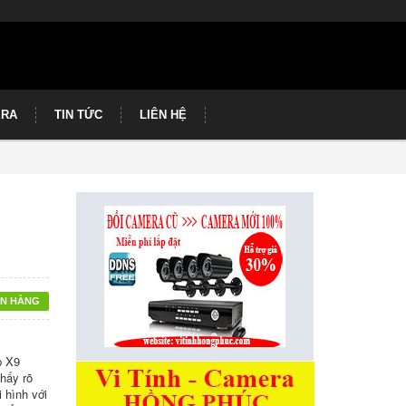
ERA
TIN TỨC
LIÊN HỆ
N HÀNG
p X9
thấy rõ
 hình với