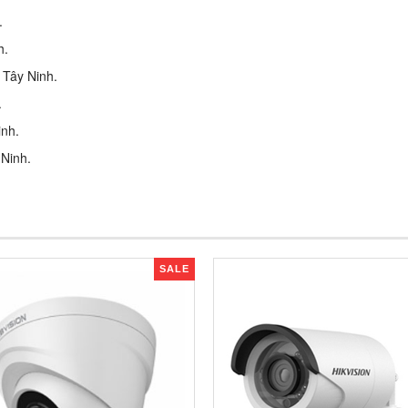
.
h.
 Tây Ninh.
.
inh.
 Ninh.
SALE