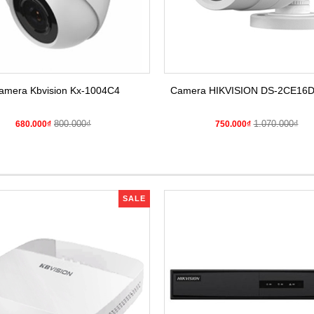
amera Kbvision Kx-1004C4
Camera HIKVISION DS-2CE16
800.000₫
1.070.000₫
680.000₫
750.000₫
SALE