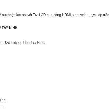
V-out hoặc kết nối với Tivi LCD qua cổng HDMI, xem video trực tiếp trê
 TÂY NINH
ện Hoà Thành, Tỉnh Tây Ninh.
inh.
nh.