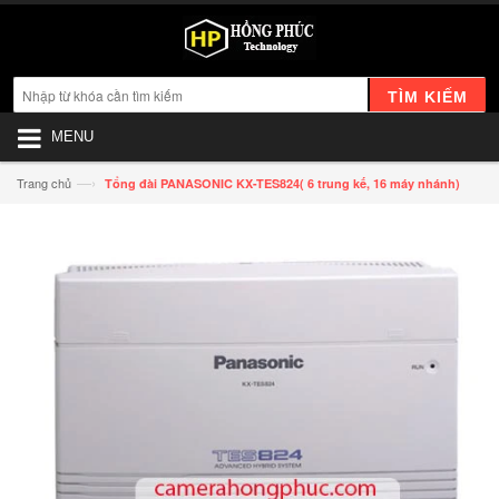
TÌM KIẾM
MENU
—›
Trang chủ
Tổng đài PANASONIC KX-TES824( 6 trung kế, 16 máy nhánh)