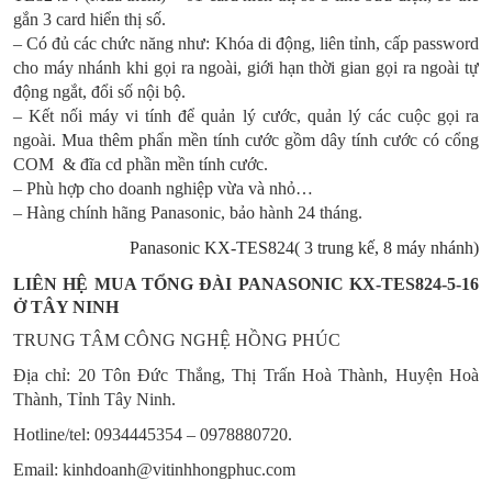
gắn 3 card hiển thị số.
– Có đủ các chức năng như: Khóa di động, liên tỉnh, cấp password
cho máy nhánh khi gọi ra ngoài, giới hạn thời gian gọi ra ngoài tự
động ngắt, đổi số nội bộ.
– Kết nối máy vi tính để quản lý cước, quản lý các cuộc gọi ra
ngoài. Mua thêm phẩn mền tính cước gồm dây tính cước có cổng
COM & đĩa cd phần mền tính cước.
– Phù hợp cho doanh nghiệp vừa và nhỏ…
– Hàng chính hãng Panasonic, bảo hành 24 tháng.
Panasonic KX-TES824( 3 trung kế, 8 máy nhánh)
LIÊN HỆ MUA TỔNG ĐÀI PANASONIC KX-TES824-5-16
Ở TÂY NINH
TRUNG TÂM CÔNG NGHỆ HỒNG PHÚC
Địa chỉ: 20 Tôn Đức Thắng, Thị Trấn Hoà Thành, Huyện Hoà
Thành, Tỉnh Tây Ninh.
Hotline/tel: 0934445354 – 0978880720.
Email: kinhdoanh@vitinhhongphuc.com