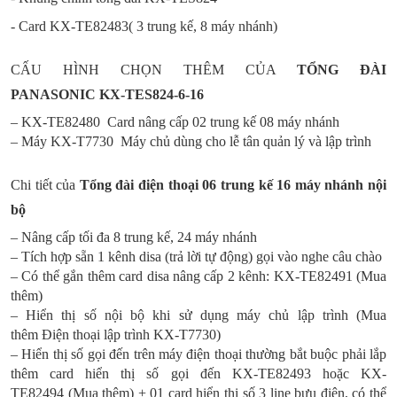
- Card KX-TE82483( 3 trung kế, 8 máy nhánh)
CẤU HÌNH CHỌN THÊM CỦA
TỔNG ĐÀI
PANASONIC KX-TES824-6-16
– KX-TE82480 Card nâng cấp 02 trung kế 08 máy nhánh
– Máy KX-T7730 Máy chủ dùng cho lễ tân quản lý và lập trình
Chi tiết của
T
ổng đài điện thoại 06 trung kế 16 máy nhánh nội
bộ
– Nâng cấp tối đa 8 trung kế, 24 máy nhánh
– Tích hợp sẵn 1 kênh disa (trả lời tự động) gọi vào nghe câu chào
– Có thể gắn thêm card disa nâng cấp 2 kênh: KX-TE82491 (Mua
thêm)
– Hiển thị số nội bộ khi sử dụng máy chủ lập trình (Mua
thêm Điện thoại lập trình KX-T7730)
– Hiển thị số gọi đến trên máy điện thoại thường bắt buộc phải lắp
thêm card hiển thị số gọi đến KX-TE82493 hoặc KX-
TE82494 (Mua thêm) + 01 card hiển thị số 3 line bưu điện, có thể