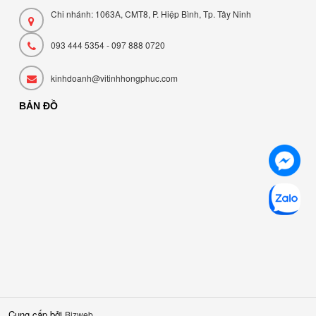
Chi nhánh: 1063A, CMT8, P. Hiệp Bình, Tp. Tây Ninh
093 444 5354 - 097 888 0720
kinhdoanh@vitinhhongphuc.com
BẢN ĐỒ
Cung cấp bởi
Bizweb