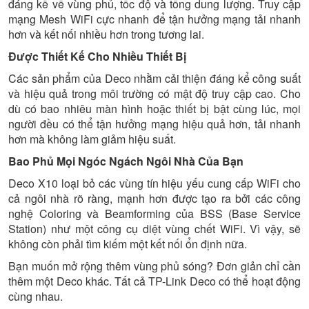
đáng kể về vùng phủ, tốc độ và tổng dung lượng. Truy cập
mạng Mesh WiFi cực nhanh để tận hưởng mạng tải nhanh
hơn và kết nối nhiều hơn trong tương lai.
Được Thiết Kế Cho Nhiều Thiết Bị
Các sản phẩm của Deco nhằm cải thiện đáng kể công suất
và hiệu quả trong môi trường có mật độ truy cập cao. Cho
dù có bao nhiêu màn hình hoặc thiết bị bật cùng lúc, mọi
người đều có thể tận hưởng mạng hiệu quả hơn, tải nhanh
hơn mà không làm giảm hiệu suất.
Bao Phủ Mọi Ngóc Ngách Ngôi Nhà Của Bạn
Deco X10 loại bỏ các vùng tín hiệu yếu cung cấp WiFi cho
cả ngôi nhà rõ ràng, mạnh hơn được tạo ra bởi các công
nghệ Coloring và Beamforming của BSS (Base Service
Station) như một công cụ diệt vùng chết WiFi. Vì vậy, sẽ
không còn phải tìm kiếm một kết nối ổn định nữa.
Bạn muốn mở rộng thêm vùng phủ sóng? Đơn giản chỉ cần
thêm một Deco khác. Tất cả TP-Link Deco có thể hoạt động
cùng nhau.