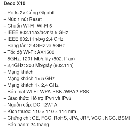
Deco X10
– Ports 2× Cổng Gigabit
– Nút: 1 nút Reset
– Chuẩn Wi-Fi: Wi-Fi 6
+ IEEE 802.11ax/ac/n/a 5 GHz
+ IEEE 802.11n/b/g 2,4 GHz
– Băng tần: 2.4GHz và 5GHz
– Tốc độ Wi-Fi: AX1500
+ 5GHz: 1201 Mb/giây (802.11ax)
+ 2,4GHz: 300 Mb/giây (802.11n)
– Mạng khách
+ Mạng khách 1× 5 GHz
+ Mạng khách 1× 2,4 GHz
– Bảo mật Wi-Fi: WPA-PSK-/WPA2-PSK
– Giao thức: Hỗ trợ IPv4 và IPv6
– Nguồn cấp: DC 12V/1A
– Kích thước: 110 × 110 × 114 mm
– Chứng chỉ: CE, FCC, RoHS, JPA, JRF, VCCI, NCC, BSMI
– Bảo hành: 24 tháng