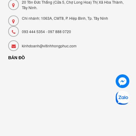
20 Tôn Đức Thắng (Cửa 5, Chợ Long Hoa) Thị Xã Hòa Thành,
Tây Ninh.
Chi nhánh: 1063A, CMT8, P. Hiệp Bình, Tp. Tây Ninh
093 444 5354 - 097 888 0720
kinhdoanh@vitinhhongphuc.com
BẢN ĐỒ