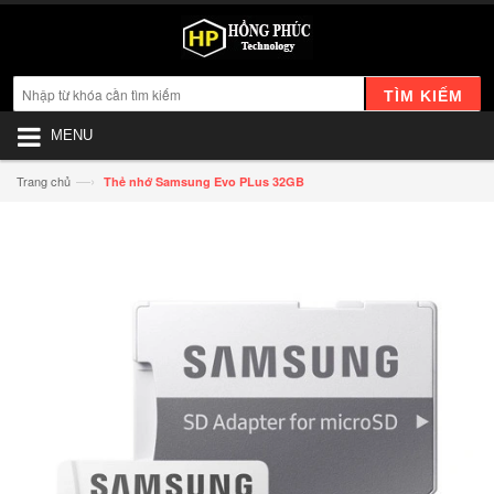
TÌM KIẾM
MENU
—›
Trang chủ
Thẻ nhớ Samsung Evo PLus 32GB