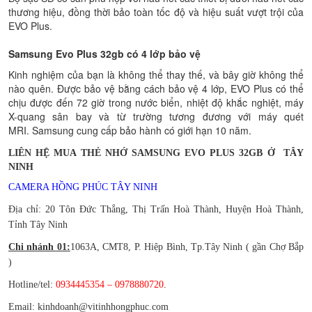
thương hiệu, đồng thời bảo toàn tốc độ và hiệu suất vượt trội của
EVO Plus.
Samsung Evo Plus 32gb có 4 lớp bảo vệ
Kinh nghiệm của bạn là không thể thay thế, và bây giờ không thể
nào quên. Được bảo vệ bằng cách bảo vệ 4 lớp, EVO Plus có thể
chịu được đến 72 giờ trong nước biển, nhiệt độ khắc nghiệt, máy
X-quang sân bay và từ trường tương đương với máy quét
MRI. Samsung cung cấp bảo hành có giới hạn 10 năm.
LIÊN HỆ MUA THẺ NHỚ SAMSUNG EVO PLUS 32GB Ở TÂY
NINH
CAMERA HỒNG PHÚC TÂY NINH
Địa chỉ: 20 Tôn Đức Thắng, Thị Trấn Hoà Thành, Huyện Hoà Thành,
Tỉnh Tây Ninh
Chi nhánh 01:
1063A, CMT8, P. Hiệp Bình, Tp.Tây Ninh ( gần Chợ Bắp
)
Hotline/tel:
0934445354 – 0978880720
.
Email: kinhdoanh@vitinhhongphuc.com