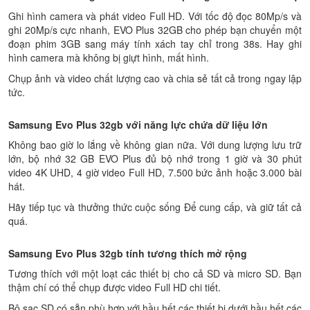
Ghi hình camera và phát video Full HD. Với tốc độ đọc 80Mp/s và
ghi 20Mp/s cực nhanh, EVO Plus 32GB cho phép bạn chuyển một
đoạn phim 3GB sang máy tính xách tay chỉ trong 38s. Hay ghi
hình camera mà không bị giựt hình, mất hình.
Chụp ảnh và video chất lượng cao và chia sẻ tất cả trong ngay lập
tức.
Samsung Evo Plus 32gb với năng lực chứa dữ liệu lớn
Không bao giờ lo lắng về không gian nữa. Với dung lượng lưu trữ
lớn, bộ nhớ 32 GB EVO Plus đủ bộ nhớ trong 1 giờ và 30 phút
video 4K UHD, 4 giờ video Full HD, 7.500 bức ảnh hoặc 3.000 bài
hát.
Hãy tiếp tục và thưởng thức cuộc sống Để cung cấp, và giữ tất cả
quá.
Samsung Evo Plus 32gb tính tương thích mở rộng
Tương thích với một loạt các thiết bị cho cả SD và micro SD. Bạn
thậm chí có thể chụp được video Full HD chi tiết.
Bộ sạc SD có sẵn phù hợp với hầu hết các thiết bị dưới hầu hết các