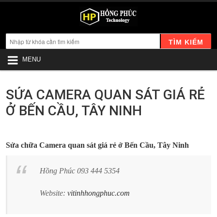
TÌM KIẾM
MENU
SỬA CAMERA QUAN SÁT GIÁ RẺ
Ở BẾN CẦU, TÂY NINH
Sửa chữa Camera quan sát giá rẻ ở Bến Cầu, Tây Ninh
Hồng Phúc 093 444 5354
Website:
vitinhhongphuc.com