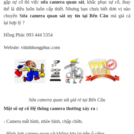
gặp sự cố thì việc
sửa camera quan sát
, khắc phục sự cố, thay
thế là điều luôn luôn cấp thiết. Nhưng bạn chưa biết đơn vị nào
chuyên
Sửa camera quan sát uy tín tại Bến Cầu
mà giá cả
lại hợp lý ?
Hồng Phúc 093 444 5354
Website:
vitinhhongphuc.com
Sửa camera quan sát giá rẻ tại Bến Cầu
Một số sự cố Hệ thống camera thường xảy ra :
- Camera mất hình, nhòe hình, chập chờn.
- Hình ảnh camera quan sát không lưu lại trên ổ cứng.