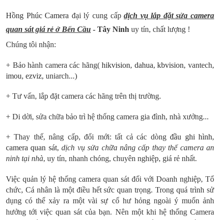
Hồng Phúc Camera
đại lý cung cấp
dịch vụ lắp đặt sửa camera
quan sát giá rẻ ở Bến Cầu
- Tây Ninh
uy tín, chất lượng !
Chúng tôi nhận:
+ Bảo hành camera các hãng
(
hikvision
,
dahua
,
kbvision
, vantech,
imou
,
ezviz
, uniarch...)
+ Tư vấn, lắp đặt camera các hãng trên thị trường.
+ Di dời, sửa chữa
bảo trì hệ thống camera gia đình, nhà xưởng...
+ Thay thế, nâng cấp, đổi mới: tất cả các dòng
đầu ghi hình
,
camera quan sát
,
dịch vụ sửa chữa nâng cấp thay thế camera an
ninh tại nhà
, uy tín, nhanh chóng, chuyên nghiệp, giá rẻ nhất.
Việc quản lý hệ thống camera quan sát đối với Doanh nghiệp, Tổ
chức, Cá nhân là một điều hết sức quan trọng. Trong quá trình sử
dụng có thể xảy ra một vài sự cố hư hỏng ngoài ý muốn ảnh
hưởng tới việc quan sát của bạn.
Nên một khi hệ thống Camera