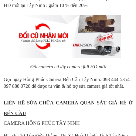
HD mới tại Tây Ninh : giảm 10 % đến 20%
Đổi camera cũ lấy camera full HD mới
Gọi ngay Hồng Phúc Camera Bến Cầu Tây Ninh: 093 444 5354 -
097 888 0720 để được tư vấn & hỗ trợ sửa camera giá tốt nhất.
LIÊN HỆ SỬA CHỮA CAMERA QUAN SÁT GIÁ RẺ Ở
BẾN CẦU
CAMERA HỒNG PHÚC TÂY NINH
Địa chỉ: 20 Tôn Đức Thắng, Thị Xã Hoà Thành, Tỉnh Tây Ninh