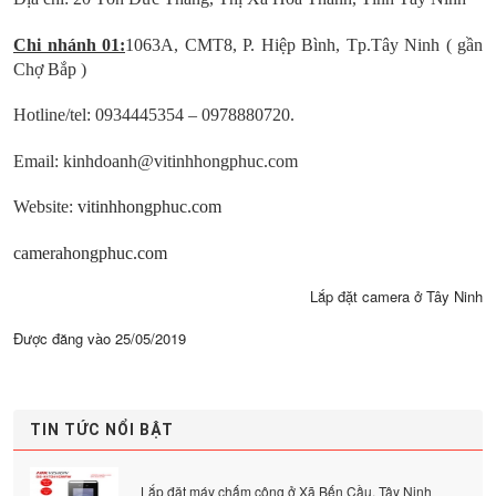
Chi nhánh 01:
1063A, CMT8, P. Hiệp Bình, Tp.Tây Ninh ( gần
Chợ Bắp )
Hotline/tel: 0934445354 – 0978880720.
Email: kinhdoanh@vitinhhongphuc.com
Website:
vitinhhongphuc.com
camerahongphuc.com
Lắp đặt camera ở Tây Ninh
Được đăng vào
25/05/2019
TIN TỨC NỔI BẬT
Lắp đặt máy chấm công ở Xã Bến Cầu, Tây Ninh