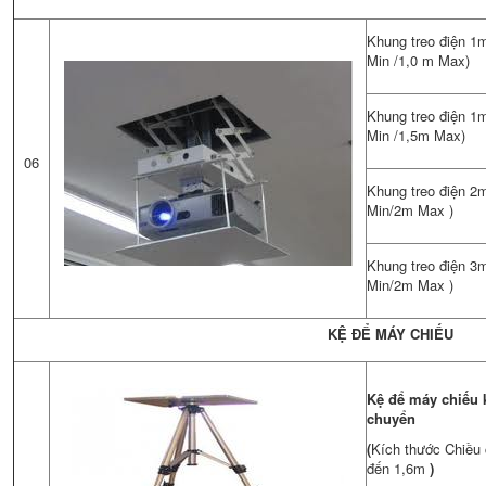
Khung treo điện 1m
Min /1,0 m Max)
Khung treo điện 1
Min /1,5m Max)
06
Khung treo điện 2m
Min/2m Max )
Khung treo điện 3m
Min/2m Max )
KỆ ĐỂ MÁY CHIẾU
Kệ để máy chiếu 
chuyển
(
Kích thước Chiều
đến 1,6m
)