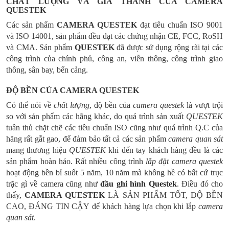
CHẤT LƯỢNG VÀ GIÁ THÀNH CỦA CAMERA
QUESTEK
Các sản phẩm
CAMERA QUESTEK
đạt tiêu chuẩn ISO 9001
và ISO 14001, sản phẩm đều đạt các chứng nhận CE, FCC, RoSH
và CMA. Sản phẩm
QUESTEK
đã được sử dụng rộng rãi tại các
công trình của chính phủ, công an, viễn thông, công trình giao
thông, sân bay, bến cảng.
ĐỘ BỀN CỦA CAMERA QUESTEK
Có thể nói về
chất lượng
, độ bền của
camera questek
là vượt trội
so với sản phẩm các hãng khác, do quá trình sản xuất
QUESTEK
tuân thủ chặt chẽ các tiêu chuẩn ISO cũng như quá trình Q.C của
hãng rất gắt gao, để đảm bảo tất cả các sản phẩm
camera quan sát
mang thương hiệu
QUESTEK
khi đến tay khách hàng đều là các
sản phẩm hoàn hảo. Rất nhiều công trình
lắp đặt camera questek
hoạt động bền bỉ suốt 5 năm, 10 năm mà không hề có bất cứ trục
trặc gì về camera cũng như
đầu ghi hình Questek
. Điều đó cho
thấy,
CAMERA QUESTEK
LÀ SẢN PHẨM TỐT, ĐỘ BỀN
CAO, ĐÁNG TIN CẬY
để khách hàng lựa chọn khi lắp
camera
quan sát
.