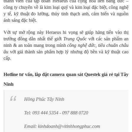
thành viên của tập đoàn Heraeus của cộng hòa liên bang đức –
công ty chuyên về là kim loại quý và kim loại đặc biệt, công nghệ
y tế, kỹ thuật đo lường, thủy tinh thạch anh, cảm biến và nguồn
ánh sáng đặc biệt.
Với sự mở rộng này Heraeus hi vọng sẽ giúp hãng tiến vào thị
trường đông dân nhất thế giới
Trung Quốc
với các sản phẩm an
ninh & an toàn mang trong mình
công nghệ đức, tiêu chuẩn châu
âu
với giá thành sản phẩm hợp lý nhưng độ bền và kỹ thuật cao
cấp.
Hotline tư vấn, lắp đặt camera quan sát Questek giá rẻ tại Tây
Ninh
Hồng Phúc Tây Ninh
Tel: 093 444 5354 - 097 888 0720
Email: kinhdoanh@vitinhhongphuc.com