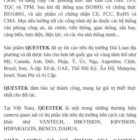
CRM, và đang chạy các phương thức sản xuất chủ chốt: TPS,
TQC và TPM. Sau khi đã thông qua ISO9001 và chứng thực
ISO14001, và sản phẩm có chứng nhận CE, FCC, RoHS và
CMA. Mục tiêu hướng tới các công trình dự án thuộc các hệ thống
văn phòng công an, tài chính, viễn thông, giao thông, sân bay,
cảng biển, bưu điện, điện lực, và các tòa nhà thông minh...
Sản phẩm
QUESTEK
đã uy tín cao trên thị trường Đài Loan địa
phương và đã được bán cho hơn 68 quốc gia và vùng lãnh thổ như
Mỹ, Canada, Anh, Đức, Pháp, Ý, Úc, Nga, Argentina, Chile,
Brazil, Iran, Ả-rập Xê-út, UAE, Thổ Nhĩ Kỳ, Ấn Độ, Malaysia,
Israel, Nam Phi và Ai Cập.
QUESTEK
đảm bảo sự thành công, mang lại giá trị thiết thực
nhất cho đối tác.
Tại Việt Nam,
QUESTEK
là một trong những thương hiệu
camera quan sát
có thị phần lớn trên thị trường bên cạch các hãng
khác như
VANTECH
,
HIKVISION
,
KBVISION
,
HDPARAGON
,
BENCO
,
DAHUA
.