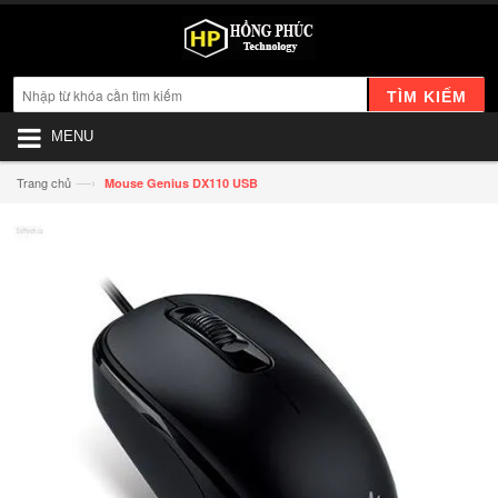
TÌM KIẾM
MENU
—›
Trang chủ
Mouse Genius DX110 USB