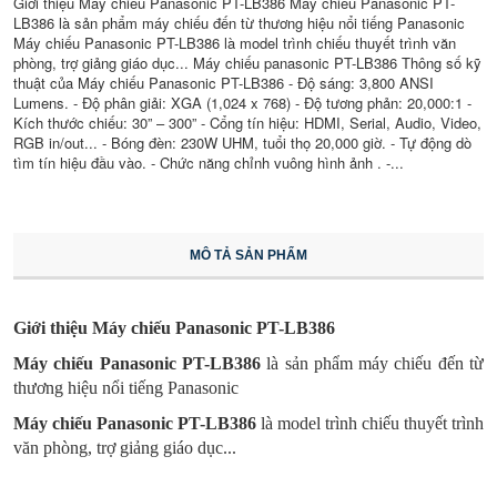
Giới thiệu Máy chiếu Panasonic PT-LB386 Máy chiếu Panasonic PT-
LB386 là sản phẩm máy chiếu đến từ thương hiệu nổi tiếng Panasonic
Máy chiếu Panasonic PT-LB386 là model trình chiếu thuyết trình văn
phòng, trợ giảng giáo dục... Máy chiếu panasonic PT-LB386 Thông số kỹ
thuật của Máy chiếu Panasonic PT-LB386 - Độ sáng: 3,800 ANSI
Lumens. - Độ phân giải: XGA (1,024 x 768) - Độ tương phản: 20,000:1 -
Kích thước chiếu: 30” – 300” - Cổng tín hiệu: HDMI, Serial, Audio, Video,
RGB in/out... - Bóng đèn: 230W UHM, tuổi thọ 20,000 giờ. - Tự động dò
tìm tín hiệu đầu vào. - Chức năng chỉnh vuông hình ảnh . -...
MÔ TẢ SẢN PHẨM
Giới thiệu Máy chiếu Panasonic PT-LB386
Máy chiếu
Panasonic PT-LB386
là sản phẩm máy chiếu đến từ
thương hiệu nổi tiếng Panasonic
Máy chiếu
Panasonic PT-LB386
là model trình chiếu thuyết trình
văn phòng, trợ giảng giáo dục...