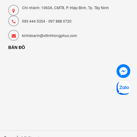
Chi nhánh: 1063A, CMT8, P. Hiệp Bình, Tp. Tây Ninh
093 444 5354 - 097 888 0720
kinhdoanh@vitinhhongphuc.com
BẢN ĐỒ