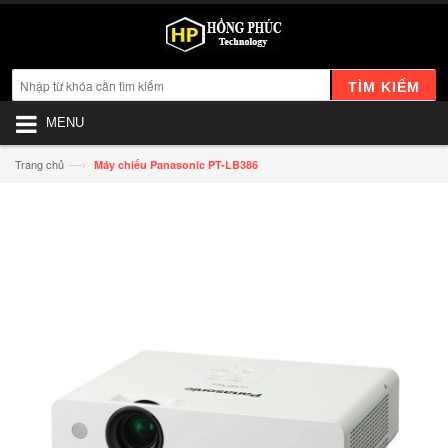
TÌM KIẾM
MENU
—›
Trang chủ
Máy chiếu Panasonic PT-LB386