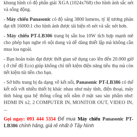
khung hình có độ phân giải XGA (1024x768) cho hình ảnh sắc nét
và sống động.
- Máy chiếu Panasonic
có độ sáng 3800 lumens, tỷ lệ tương phản
đạt tới 16000:1 cho hình ảnh được tái hiện rõ nét và sắc nét hơn.
- Máy chiếu PT-LB306
trang bị sẵn loa 10W tích hợp mạnh mẽ
cho phép bạn nghe rõ nội dung và dễ dàng thiết lập mà không cần
mua loa ngoài.
- Bạn hoàn toàn đạt được thời gian sử dụng cao lên đến 20.000 giờ
( ở chế độ Eco) giúp không chỉ tiết kiệm điện năng tiêu thụ mà còn
tiết kiệm túi tiền cho bạn.
- Sở hữu trang bị đa dạng về kết nối,
Panasonic PT-LB386
có thể
kết nối với nhiều thiết bị khác nhau như máy tính, điện thoại, máy
tính bảng qua hệ thống cổng nối nằm ở mặt sau sản phẩm như:
HDMI IN x2, 2 COMPUTER IN, MONITOR OUT, VIDEO IN,
...
Gọi ngay: 093 444 5354
Để mua
Máy chiếu
Panasonic PT-
LB386
chính hãng, giá rẻ nhất ở Tây Ninh