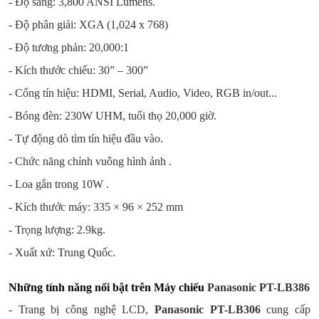
- Độ sáng: 3,800 ANSI Lumens.
- Độ phân giải: XGA (1,024 x 768)
- Độ tương phản: 20,000:1
- Kích thước chiếu: 30” – 300”
- Cổng tín hiệu: HDMI, Serial, Audio, Video, RGB in/out...
- Bóng đèn: 230W UHM, tuổi thọ 20,000 giờ.
- Tự động dò tìm tín hiệu đầu vào.
- Chức năng chỉnh vuông hình ảnh .
- Loa gắn trong 10W .
- Kích thước máy: 335 × 96 × 252 mm
- Trọng lượng: 2.9kg.
- Xuất xứ: Trung Quốc.
Những tính năng nổi bật trên Máy chiếu
Panasonic PT-LB386
- Trang bị công nghệ LCD,
Panasonic PT-LB306
cung cấp