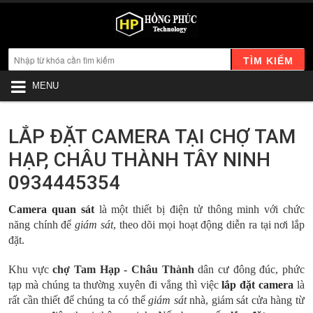
TÌM KIẾM
MENU
LẮP ĐẶT CAMERA TẠI CHỢ TAM
HẠP, CHÂU THÀNH TÂY NINH
0934445354
Camera quan sát
là một thiết bị điện tử thông minh với chức
năng chính để
giám sát
, theo dõi mọi hoạt động diễn ra tại nơi lắp
đặt.
Khu vực
chợ Tam Hạp - Châu Thành
dân cư đông đúc, phức
tạp mà chúng ta thường xuyên đi vắng thì việc
lắp đặt camera
là
rất cần thiết để chúng ta có thể
giám sát
nhà, giám sát cửa hàng từ