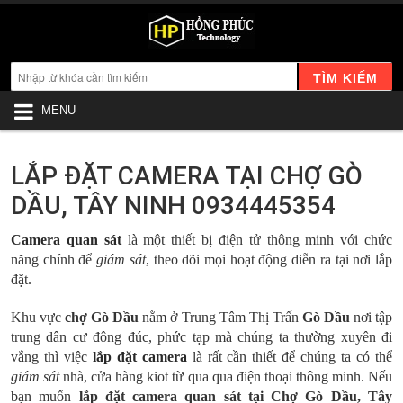
TÌM KIẾM
MENU
LẮP ĐẶT CAMERA TẠI CHỢ GÒ
DẦU, TÂY NINH 0934445354
Camera quan sát
là một thiết bị điện tử thông minh với chức
năng chính để
giám sát
, theo dõi mọi hoạt động diễn ra tại nơi lắp
đặt.
Khu vực
chợ Gò Dầu
nằm ở Trung Tâm Thị Trấn
Gò Dầu
nơi tập
trung dân cư đông đúc, phức tạp mà chúng ta thường xuyên đi
vắng thì việc
lắp đặt camera
là rất cần thiết để chúng ta có thể
giám sát
nhà, cửa hàng kiot từ qua qua điện thoại thông minh. Nếu
bạn muốn
lắp đặt camera quan sát tại Chợ Gò Dầu, Tây