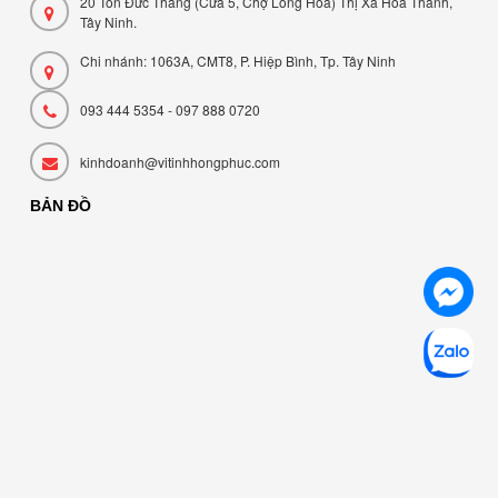
20 Tôn Đức Thắng (Cửa 5, Chợ Long Hoa) Thị Xã Hòa Thành,
Tây Ninh.
Chi nhánh: 1063A, CMT8, P. Hiệp Bình, Tp. Tây Ninh
093 444 5354 - 097 888 0720
kinhdoanh@vitinhhongphuc.com
BẢN ĐỒ