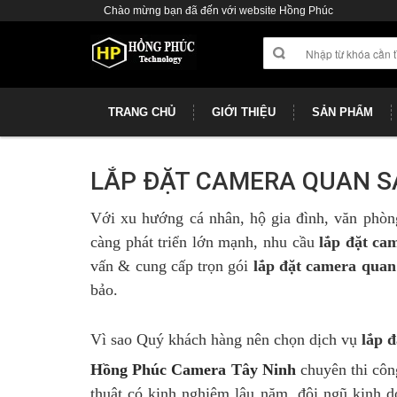
Chào mừng bạn đã đến với website Hồng Phúc
TRANG CHỦ
GIỚI THIỆU
SẢN PHẨM
LẮP ĐẶT CAMERA QUAN SÁ
Với xu hướng cá nhân, hộ gia đình, văn phòn
càng phát triển lớn mạnh, nhu cầu
lắp đặt ca
vấn & cung cấp trọn gói
lắp đặt camera quan 
bảo.
Vì sao Quý khách hàng nên chọn dịch vụ
lắp 
Hồng Phúc Camera Tây Ninh
chuyên thi cô
thuật có kinh nghiệm lâu năm, đội ngũ kinh 