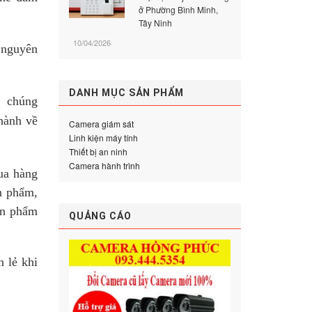
ở Phường Bình Minh,
Tây Ninh
10/04/2026
 nguyên
DANH MỤC SẢN PHẨM
,
chúng
hành về
Camera giám sát
Linh kiện máy tính
Thiết bị an ninh
Camera hành trình
ua hàng
n phẩm,
ản phẩm
QUẢNG CÁO
 lẻ khi