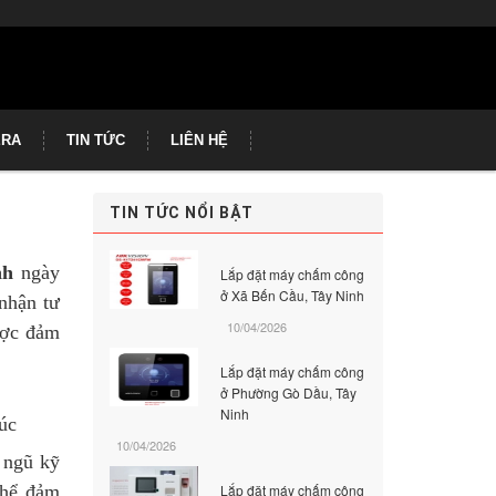
ERA
TIN TỨC
LIÊN HỆ
TIN TỨC NỔI BẬT
nh
ngày
Lắp đặt máy chấm công
ở Xã Bến Cầu, Tây Ninh
nhận tư
10/04/2026
ược đảm
Lắp đặt máy chấm công
ở Phường Gò Dầu, Tây
Ninh
úc
10/04/2026
 ngũ kỹ
thể đảm
Lắp đặt máy chấm công