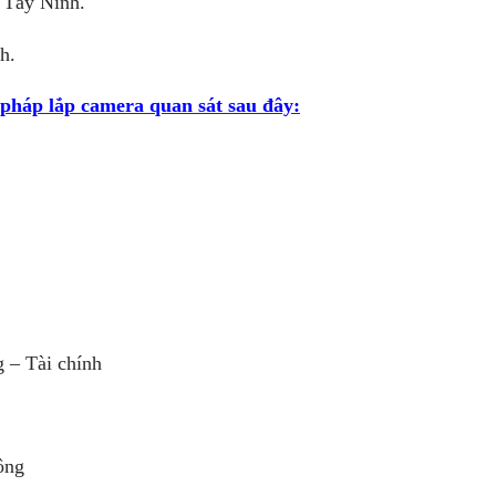
, Tây Ninh.
h.
 pháp lắp camera quan sát sau đây:
 – Tài chính
ông