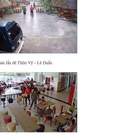
án lẩu dê Thôn Vỹ - Lê Duẩn