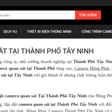
TÌM KIẾM
DỊCH VỤ
THIẾT BỊ ĐIỆN THÔNG MINH
CÔNG TRÌNH CAM
T TẠI THÀNH PHỐ TÂY NINH
g công ty, nhà xưởng doanh nghiệp tại
Thành Phố Tây Ni
mera quan sát tại Thành Phố
tăng cao,
Camera Hồng Phúc
sát tại Tây Ninh
với giá thành rẻ nhưng chất lượng luôn đ
đặt camera quan sát Tại Thành Phố Tây Ninh
của Hồng Ph
ng,
lắp đặt
camera quan sát
tại Thành Phố Tây Ninh
với đội
doanh tận tình, Hồng Phúc
Camera Thành Phố Tây Ninh
có 