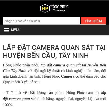
TÌM KIẾM
MENU
LẮP ĐẶT CAMERA QUAN SÁT TẠI
HUYỆN BẾN CẦU, TÂY NINH
Hồng Phúc
phân phối,
lắp đặt
camera quan sát
tại Huyện Bến
Cầu Tây Ninh
với đội ngũ kỹ thuật có kinh nghiệm lâu năm, đội
ngũ kinh doanh tận tình. Hồng Phúc
Camera
có thể đảm bảo cho
Quý khách 3 yếu tố sau:
- Thứ nhất
về chất lượng sản phẩm: Hồng Phúc cam kết
lắp
đặt
camera quan sát
chính hãng, nguyên đai, nguyện kiện và mới
100%.