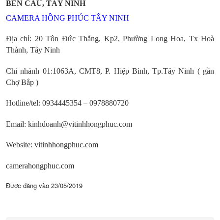
BẾN CẦU, TÂY NINH
CAMERA HỒNG PHÚC TÂY NINH
Địa chỉ: 20 Tôn Đức Thắng, Kp2, Phường Long Hoa, Tx Hoà
Thành, Tây Ninh
Chi nhánh 01:1063A, CMT8, P. Hiệp Bình, Tp.Tây Ninh ( gần
Chợ Bắp )
Hotline/tel:
0934445354 – 0978880720
Email: kinhdoanh@vitinhhongphuc.com
Website:
vitinhhongphuc.com
camerahongphuc.com
Được đăng vào
23/05/2019