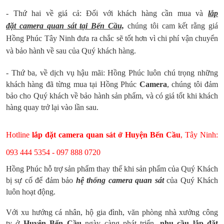
- T
hứ hai về giá cả: Đối với khách hàng cần mua và
lắp
đặt camera quan sát tại Bến Cầu,
chúng tôi cam kết rằng giá
Hồng Phúc Tây Ninh đưa ra chắc sẽ tốt hơn vì chi phí vận chuyển
và bảo hành về sau của Quý khách hàng.
- Thứ ba, về dịch vụ hậu mãi: Hồng Phúc
luôn chú trọng những
khách hàng đã từng mua tại Hồng Phúc
Camera
,
chúng tôi đảm
bảo cho Quý khách về bảo hành sản phẩm, và có giá tốt khi khách
hàng quay trở lại vào lần sau.
Hotline
lắp đặt camera quan sát ở Huyện Bến Cầu
, Tây Ninh:
093 444 5354 - 097 888 0720
Hồng Phúc hỗ trợ sản phẩm thay thế khi sản phẩm của Quý Khách
bị sự cố để đảm bảo
hệ thống camera quan sát
của Quý Khách
luôn hoạt động.
Với xu hướng cá nhân, hộ gia đình, văn phòng nhà xưởng công
ty ở
Huyện Bến Cầu
ngày càng phát triển,
nhu cầu
lắp đặt