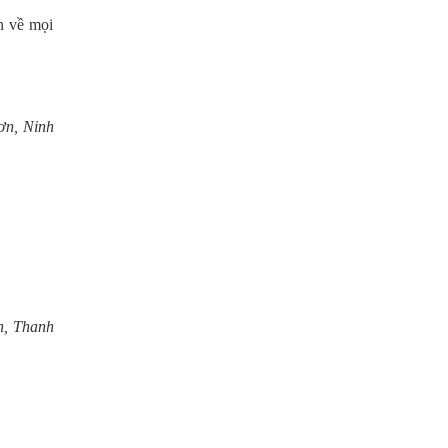
n về mọi
ơn, Ninh
n, Thanh