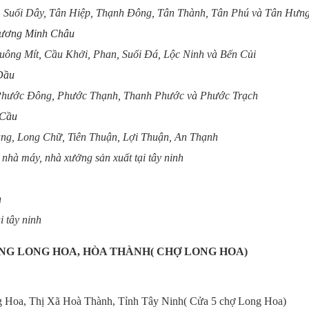
Suối Dây, Tân Hiệp, Thạnh Đông, Tân Thành, Tân Phú và Tân Hưn
 Dương Minh Châu
g Mít, Cầu Khởi, Phan, Suối Đá, Lộc Ninh và Bến Củi
 Dầu
ước Đông, Phước Thạnh, Thanh Phước và Phước Trạch
 Cầu
, Long Chữ, Tiên Thuận, Lợi Thuận, An Thạnh
 nhà máy, nhà xưởng sản xuất tại tây ninh
h
i tây ninh
ỜNG LONG HOA, HÒA THÀNH( CHỢ LONG HOA)
g Hoa, Thị Xã Hoà Thành, Tỉnh Tây Ninh
( Cửa 5 chợ Long Hoa)