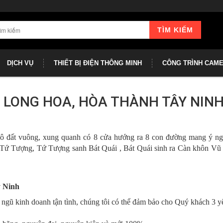
TÌM KIẾM
DỊCH VỤ
THIẾT BỊ ĐIỆN THÔNG MINH
CÔNG TRÌNH CAM
 LONG HOA, HÒA THÀNH TÂY NIN
n ô đất vuông, xung quanh có 8 cửa hướng ra 8 con đường mang ý ng
ứ Tượng, Tứ Tượng sanh Bát Quái , Bát Quái sinh ra Càn khôn Vũ 
y Ninh
 ngũ kinh doanh tận tình, chúng tôi có thể đảm bảo cho Quý khách 3 yế