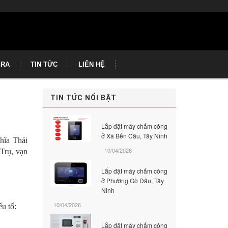
ERA
TIN TỨC
LIÊN HỆ
TIN TỨC NỔI BẬT
H
Lắp đặt máy chấm công
ở Xã Bến Cầu, Tây Ninh
hĩa Thái
10/04/2026
Trụ, vạn
Lắp đặt máy chấm công
ở Phường Gò Dầu, Tây
Ninh
10/04/2026
u tố:
Lắp đặt máy chấm công