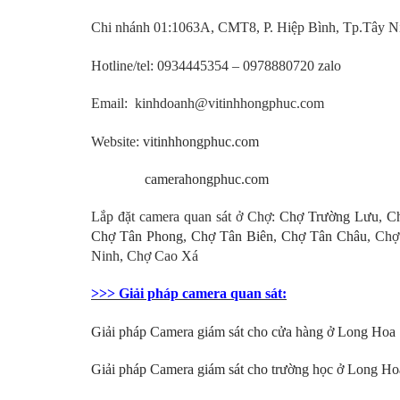
Chi nhánh 01:1063A, CMT8, P. Hiệp Bình, Tp.Tây Ni
Hotline/tel:
0934445354 – 0978880720 zalo
Email: kinhdoanh@vitinhhongphuc.com
Website:
vitinhhongphuc.com
camerahongphuc.com
Lắp đặt camera quan sát ở Chợ:
Chợ Trường Lưu
,
C
Chợ Tân Phong
,
Chợ Tân Biên
,
Chợ Tân Châu
, Ch
Ninh, Chợ Cao Xá
>>> Giải pháp camera quan sát:
Giải pháp Camera giám sát cho cửa hàng ở Long Hoa
Giải pháp Camera giám sát cho trường học
ở Long Ho