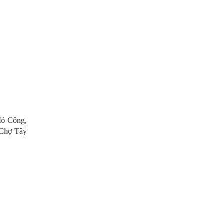
ỏ Công
,
 Chợ Tây