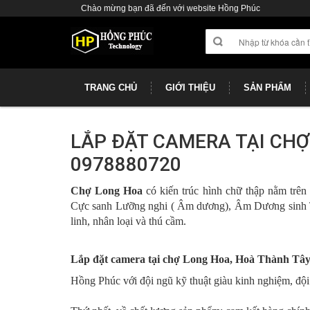
Chào mừng bạn đã đến với website Hồng Phúc
TRANG CHỦ
GIỚI THIỆU
SẢN PHẨM
LẮP ĐẶT CAMERA TẠI CHỢ
0978880720
Chợ Long Hoa
có kiến trúc hình chữ thập nằm trê
Cực sanh Lưỡng nghi ( Âm dương), Âm Dương sinh T
linh, nhân loại và thú cầm.
Lắp đặt camera tại chợ Long Hoa, Hoà Thành Tâ
Hồng Phúc với đội ngũ kỹ thuật giàu kinh nghiệm, đội