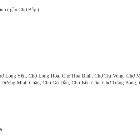
nh ( gần Chợ Bắp )
hợ Long Yên
,
Chợ Long Hoa
,
Chợ Hòa Bình
,
Chợ Trà Vong
,
Chợ M
ợ Dương Minh Châu, Chợ Gò Dầu, Chợ Bến Cầu, Chợ Trảng Bàng,
a