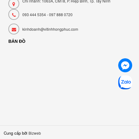
Chi nhánh: 1063A, CMT8, P. Hiệp Bình, Tp. Tây Ninh
093 444 5354 - 097 888 0720
kinhdoanh@vitinhhongphuc.com
BẢN ĐỒ
Cung cấp bởi
Bizweb