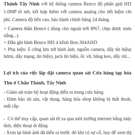
Thành Tây Ninh
với hệ thống camera Benco độ phân giải HD
1.0MP rõ nét, kết hợp thêm với camera analog cho tiết kiệm chi
phí. Camera độ bền cao, bảo hành chính hãng 24 tháng.
+
Camera thân Benco
( dùng cho ngoài trời IP67, chịu được mưa
nắng...).
+
Đầu ghi hình Benco HD
4 kênh Ben-304AHD
+ Phụ kiện: ổ cứng lưu trữ hình ảnh, nguồn camera, dây tín hiệu(
hdmi, dây mạng, tín hiệu), jack tín hiệu, ốc vít, băng keo, dây rút...
Lợi ích của việc lắp đặt camera quan sát Cửa hàng tạp hóa
Thu ở Châu Thành, Tây Ninh
- Giám sát toàn bộ hoạt động diễn ra trong
cửa hàng
.
- Đảm bảo tài sản, vật dụng, hàng hóa shop không bị thất thoát,
mất cắp.
- Có thể truy cập, quan sát từ xa qua môi trường internet bằng máy
tính, điện thoại di động
- Xem lại hình ảnh đã diễn ra trước đó khi có sự cố, hay để xem thị