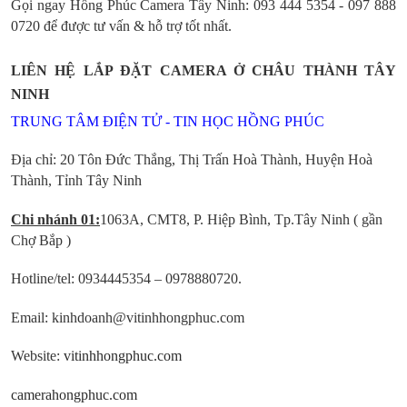
Gọi ngay Hồng Phúc Camera Tây Ninh: 093 444 5354 - 097 888
0720 để được tư vấn & hỗ trợ tốt nhất.
LIÊN HỆ LẮP ĐẶT CAMERA Ở CHÂU THÀNH TÂY
NINH
TRUNG TÂM ĐIỆN TỬ - TIN HỌC HỒNG PHÚC
Địa chỉ: 20 Tôn Đức Thắng, Thị Trấn Hoà Thành, Huyện Hoà
Thành, Tỉnh Tây Ninh
Chi nhánh 01:
1063A, CMT8, P. Hiệp Bình, Tp.Tây Ninh ( gần
Chợ Bắp )
Hotline/tel:
0934445354 – 0978880720.
Email: kinhdoanh@vitinhhongphuc.com
Website:
vitinhhongphuc.com
camerahongphuc.com