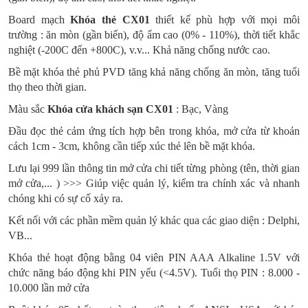
Board mạch
Khóa thẻ CX01
thiết kế phù hợp với mọi môi
trường : ăn mòn (gần biển), độ ẩm cao (0% - 110%), thời tiết khắc
nghiệt (-200C đến +800C), v.v... Khả năng chống nước cao.
Bề mặt khóa thẻ phủ PVD tăng khả năng chống ăn mòn, tăng tuổi
thọ theo thời gian.
Màu sắc
Khóa cửa khách sạn CX01
: Bạc, Vàng
Đầu đọc thẻ cảm ứng tích hợp bên trong khóa, mở cửa từ khoản
cách 1cm - 3cm, không cần tiếp xúc thẻ lên bề mặt khóa.
Lưu lại 999 lần thông tin mở cửa chi tiết từng phòng (tên, thời gian
mở cửa,... ) >>> Giúp việc quản lý, kiểm tra chính xác và nhanh
chóng khi có sự cố xảy ra.
Kết nối với các phần mềm quản lý khác qua các giao diện : Delphi,
VB...
Khóa thẻ hoạt động bằng 04 viên PIN AAA Alkaline 1.5V với
chức năng báo động khi PIN yếu (<4.5V).
Tuổi thọ PIN : 8.000 -
10.000 lần mở cửa