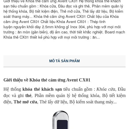
Giới thiệu về Khóa thẻ cảm ứng Avent CX01 Hệ thống khóa thẻ khách
sạn tiêu chuẩn gồm : Khóa cửa, Đầu đọc và ghi thẻ, Phần mềm quản lý
hệ thống khóa, Bộ tiết kiệm điện, Thẻ mở cửa, Thẻ lấy dữ liệu, Bộ kiểm
soát thang máy... Khóa thẻ cảm ứng Avent CX01 Chất liệu của Khóa
cảm ứng Avent CX01 Chất liệu Khóa Avent CX01 : Thép tinh
luyện nguyên khối dày 2.5mm không gỉ Inox 304, phù hợp với mọi môi
trường : ăn mòn (gần biển), độ ẩm cao, thời tiết khắc nghiệt. Board mạch
Khóa thẻ CX01 thiết kế phù hợp với mọi môi trường : ăn...
MÔ TẢ SẢN PHẨM
Giới thiệu về Khóa thẻ cảm ứng Avent CX01
Hệ thống
khóa thẻ khách sạn
tiêu chuẩn gồm :
Khóa cửa
, Đầu
đọc và ghi
thẻ
, Phần mềm quản lý hệ thống khóa, Bộ tiết kiệm
điện,
Thẻ mở cửa
, Thẻ lấy dữ liệu, Bộ kiểm soát thang máy...