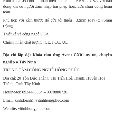
Ruột khóa 05 chốt an toàn theo tiêu chuẩn ANSI - USA với báo
động khi có người xâm nhập trái phép hoặc cửa chưa đóng hoàn
toàn.
Phù hợp với kích thước đố cửa tối thiểu : 32mm (dày) x 75mm
(rộng)
Thiết kế và công nghệ USA
Chứng nhận chất lượng : CE, FCC, UL
Địa chỉ lắp đặt Khóa cảm ứng Avent CX01 uy tín, chuyên
nghiệp ở Tây Ninh
TRUNG TÂM CÔNG NGHỆ HỒNG PHÚC
Địa chỉ: 20 Tôn Đức Thắng, Thị Trấn Hoà Thành, Huyện Hoà
Thành, Tỉnh Tây Ninh.
Hotline/tel: 0934445354 – 0978880720.
Email: kinhdoanh@vitinhhongphuc.com
Website:
vitinhhongphuc.com