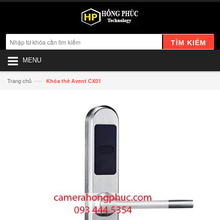
TÌM KIẾM
MENU
—›
Trang chủ
Khóa thẻ Avent CX01