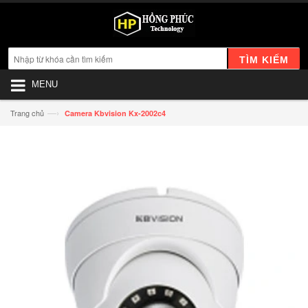
TÌM KIẾM
MENU
—›
Trang chủ
Camera Kbvision Kx-2002c4