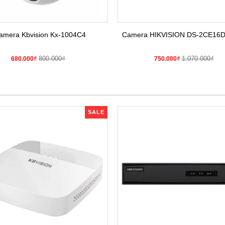
amera Kbvision Kx-1004C4
Camera HIKVISION DS-2CE16
800.000₫
1.070.000₫
680.000₫
750.000₫
SALE