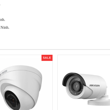
.
inh.
 Ninh.
SALE