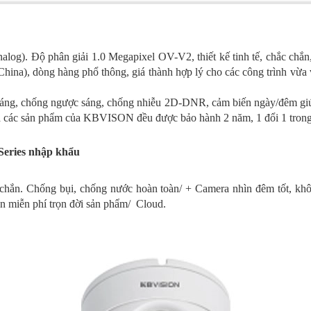
 analog). Độ phân giải 1.0 Megapixel OV-V2, thiết kế tinh tế, chắc c
a), dòng hàng phổ thông, giá thành hợp lý cho các công trình vừa và
 sáng, chống ngược sáng, chống nhiễu 2D-DNR, cảm biến ngày/đêm giú
cả các sản phẩm của KBVISON đều được bảo hành 2 năm, 1 đổi 1 trong
Series nhập khẩu
 chắn. Chống bụi, chống nước hoàn toàn/ + Camera nhìn đêm tốt, k
n miễn phí trọn đời sản phẩm/ Cloud.