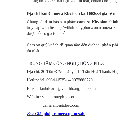
Thông tin khác
:
Chất liệu vỏ kim loại, chuẩn chống b
Địa chỉ bán Camera Kbvision kx-1002sx4 giá rẻ nh
Chúng tôi đảm bảo sản phẩm
camera Kbvision chín
truy cập website http://vitinhhongphuc.com/camera-kb
được hỗ trợ giá tốt nhất.
Cảm ơn quý khách đã quan tâm đến dịch vụ
phân ph
tốt nhất.
TRUNG TÂM CÔNG NGHỆ HỒNG PHÚC
Địa chỉ: 20 Tôn Đức Thắng, Thị Trấn Hoà Thành, H
Hotline/tel:
0934445354 – 0978880720.
Email: kinhdoanh@vitinhhongphuc.com
Website:
vitinhhongphuc.com
camerahongphuc.com
>>> Giải pháp camera quan sát: