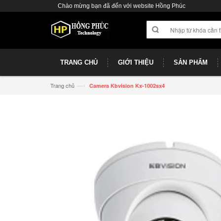
Chào mừng bạn đã đến với website Hồng Phúc
TRANG CHỦ
GIỚI THIỆU
SẢN PHẨM
—›
Trang chủ
Camera Kbvision Kx-1002sx4