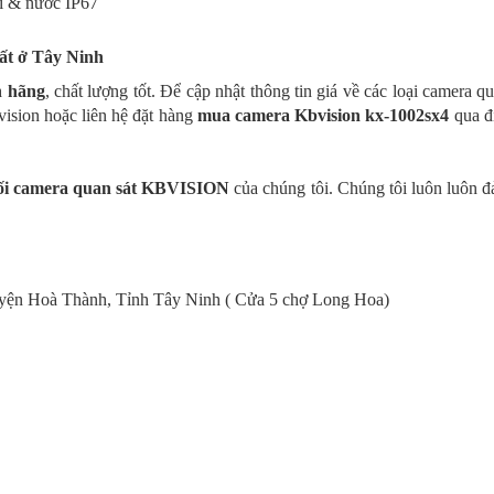
ụi & nước IP67
ất ở
Tây Ninh
h hãng
, chất lượng tốt. Để cập nhật thông tin giá về các loại camera
vision hoặc liên hệ đặt hàng
mua camera Kbvision kx-1002sx4
qua đ
ối camera quan sát KBVISION
của chúng tôi. Chúng tôi luôn luôn đ
uyện Hoà Thành, Tỉnh Tây Ninh
( Cửa 5 chợ Long Hoa)