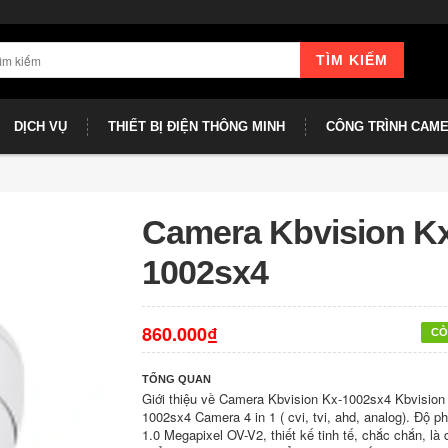
TÌM KIẾM
DỊCH VỤ
THIẾT BỊ ĐIỆN THÔNG MINH
CÔNG TRÌNH CAM
Camera Kbvision Kx
1002sx4
860.000₫
CÒ
TỔNG QUAN
Giới thiệu về Camera Kbvision Kx-1002sx4 Kbvision
1002sx4 Camera 4 in 1 ( cvi, tvi, ahd, analog). Độ ph
1.0 Megapixel OV-V2, thiết kế tinh tế, chắc chắn, là