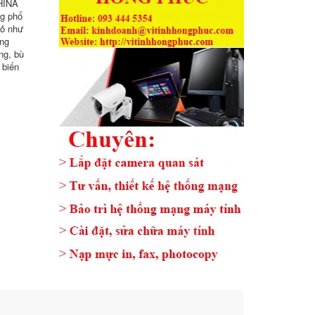
CHINA
ng phổ
nhỏ như
ờng
ng, bù
 biến