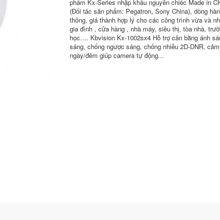
phẩm Kx-Series nhập khẩu nguyên chiếc Made in 
(Đối tác sản phẩm: Pegatron, Sony China), dòng hà
thông, giá thành hợp lý cho các công trình vừa và 
gia đình , cửa hàng , nhà máy, siêu thị, tòa nhà, trư
học…. Kbvision Kx-1002sx4 Hỗ trợ cân bằng ánh sá
sáng, chống ngược sáng, chống nhiễu 2D-DNR, cảm
ngày/đêm giúp camera tự động...