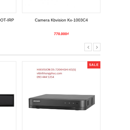
DOT-IRP
Camera Kbvision Kx-1003C4
Camera H
770.000₫
SALE