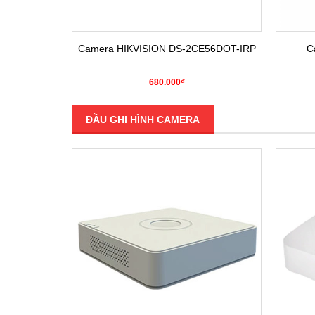
E16COT-IRP
Camera HIKVISION DS-2CE56DOT-IRP
C
680.000₫
ĐẦU GHI HÌNH CAMERA
SALE