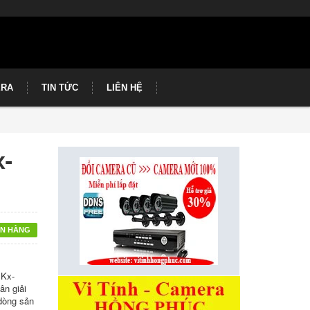
ERA
TIN TỨC
LIÊN HỆ
-
N HÀNG
 Kx-
ân giải
 dòng sản