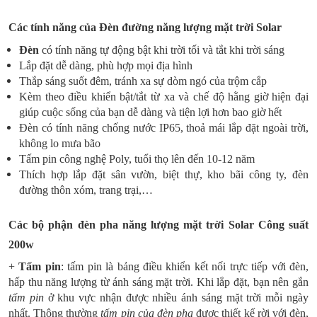
Các tính năng của Đèn đường năng lượng mặt trời Solar
Đèn
có tính năng tự động bật khi trời tối và tắt khi trời sáng
Lắp đặt dễ dàng, phù hợp mọi địa hình
Thắp sáng suốt đêm, tránh xa sự dòm ngó của trộm cắp
Kèm theo điều khiển bật/tắt từ xa và chế độ hằng giờ hiện đại
giúp cuộc sống của bạn dễ dàng và tiện lợi hơn bao giờ hết
Đèn có tính năng chống nước IP65, thoả mái lắp đặt ngoài trời,
không lo mưa bão
Tấm pin công nghệ Poly, tuổi thọ lên đến 10-12 năm
Thích hợp lắp đặt sân vườn, biệt thự, kho bãi công ty, đèn
đường thôn xóm, trang trại,…
Các bộ phận đèn pha năng lượng mặt trời Solar Công suất
200w
+
Tấm pin
: tấm pin là bảng điều khiển kết nối trực tiếp với đèn,
hấp thu năng lượng từ ánh sáng mặt trời. Khi lắp đặt, bạn nên gắn
tấm pin
ở khu vực nhận được nhiều ánh sáng mặt trời mỗi ngày
nhất. Thông thường
tấm pin của đèn pha
được thiết kế rời với đèn,