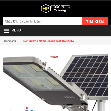
TÌM KIẾM
MENU
—›
Trang chủ
Đèn đường Năng Lượng Mặt Trời 200w