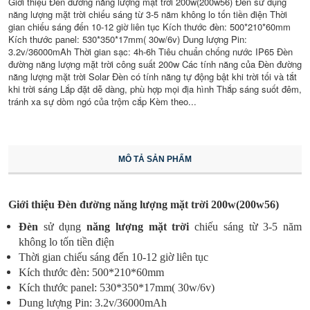
Giới thiệu Đèn đường năng lượng mặt trời 200w(200w56) Đèn sử dụng
năng lượng mặt trời chiếu sáng từ 3-5 năm không lo tốn tiền điện Thời
gian chiếu sáng đến 10-12 giờ liên tục Kích thước đèn: 500*210*60mm
Kích thước panel: 530*350*17mm( 30w/6v) Dung lượng Pin:
3.2v/36000mAh Thời gian sạc: 4h-6h Tiêu chuẩn chống nước IP65 Đèn
đường năng lượng mặt trời công suất 200w Các tính năng của Đèn đường
năng lượng mặt trời Solar Đèn có tính năng tự động bật khi trời tối và tắt
khi trời sáng Lắp đặt dễ dàng, phù hợp mọi địa hình Thắp sáng suốt đêm,
tránh xa sự dòm ngó của trộm cắp Kèm theo...
MÔ TẢ SẢN PHẨM
Giới thiệu Đèn đường năng lượng mặt trời 200w(200w56)
Đèn
sử dụng
năng lượng mặt trời
chiếu sáng từ 3-5 năm
không lo tốn tiền điện
Thời gian chiếu sáng đến 10-12 giờ liên tục
Kích thước đèn: 500*210*60mm
Kích thước panel: 530*350*17mm( 30w/6v)
Dung lượng Pin: 3.2v/36000mAh