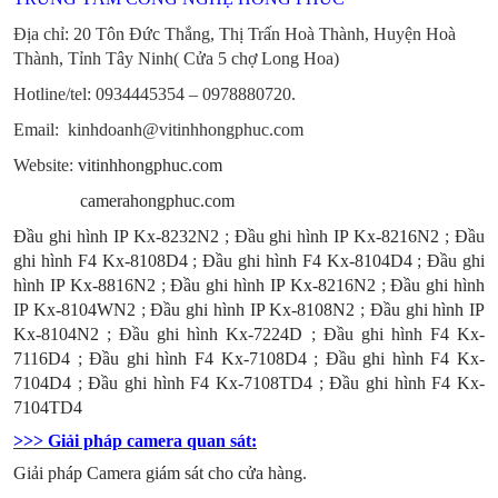
Địa chỉ: 20 Tôn Đức Thắng, Thị Trấn Hoà Thành, Huyện Hoà
Thành, Tỉnh Tây Ninh
( Cửa 5 chợ Long Hoa)
Hotline/tel:
0934445354 – 0978880720.
Email: kinhdoanh@vitinhhongphuc.com
Website:
vitinhhongphuc.com
camerahongphuc.com
Đầu ghi hình IP Kx-8232N2
;
Đầu ghi hình IP Kx-8216N2
;
Đầu
ghi hình F4 Kx-8108D4
;
Đầu ghi hình F4 Kx-8104D4
;
Đầu ghi
hình IP Kx-8816N2
;
Đầu ghi hình IP Kx-8216N2
;
Đầu ghi hình
IP Kx-8104WN2
;
Đầu ghi hình IP Kx-8108N2
;
Đầu ghi hình IP
Kx-8104N2
;
Đầu ghi hình Kx-7224D
;
Đầu ghi hình F4 Kx-
7116D4
;
Đầu ghi hình F4 Kx-7108D4
;
Đầu ghi hình F4 Kx-
7104D4
;
Đầu ghi hình F4 Kx-7108TD4
;
Đầu ghi hình F4 Kx-
7104TD4
>>> Giải pháp camera quan sát:
Giải pháp Camera giám sát cho cửa hàng
.