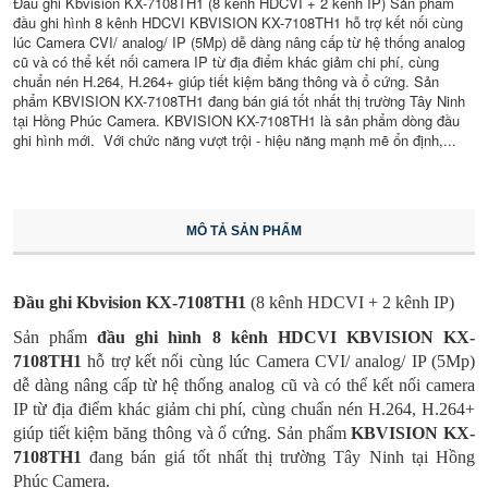
Đầu ghi Kbvision KX-7108TH1 (8 kênh HDCVI + 2 kênh IP) Sản phẩm
đầu ghi hình 8 kênh HDCVI KBVISION KX-7108TH1 hỗ trợ kết nối cùng
lúc Camera CVI/ analog/ IP (5Mp) dễ dàng nâng cấp từ hệ thống analog
cũ và có thể kết nối camera IP từ địa điểm khác giảm chi phí, cùng
chuẩn nén H.264, H.264+ giúp tiết kiệm băng thông và ổ cứng. Sản
phẩm KBVISION KX-7108TH1 đang bán giá tốt nhất thị trường Tây Ninh
tại Hồng Phúc Camera. KBVISION KX-7108TH1 là sản phẩm dòng đầu
ghi hình mới. Với chức năng vượt trội - hiệu năng mạnh mẽ ổn định,...
MÔ TẢ SẢN PHẨM
Đầu ghi Kbvision KX-7108TH1
(8 kênh HDCVI + 2 kênh IP)
Sản phẩm
đầu ghi hình 8 kênh HDCVI KBVISION KX-
7108TH1
h
ỗ trợ kết nối cùng lúc Camera CVI/ analog/ IP (5Mp)
dễ dàng nâng cấp từ hệ thống analog cũ và có thể kết nối camera
IP từ địa điểm khác giảm chi phí, cùng chuẩn nén H.264, H.264+
giúp tiết kiệm băng thông và ổ cứng. Sản phẩm
KBVISION
KX-
7108TH1
đang bán giá tốt nhất thị trường Tây Ninh tại Hồng
Phúc Camera.