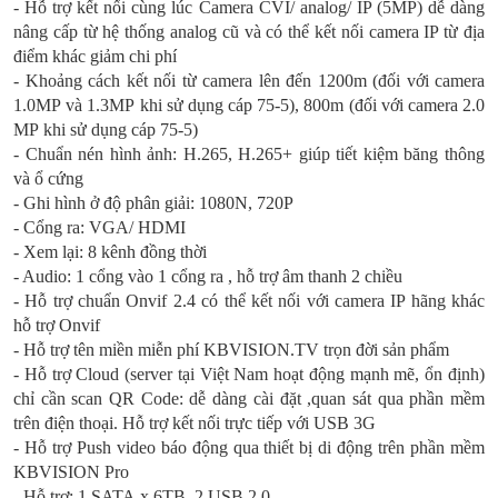
- Hỗ trợ kết nối cùng lúc Camera CVI/ analog/ IP (5MP) dễ dàng
nâng cấp từ hệ thống analog cũ và có thể kết nối camera IP từ địa
điểm khác giảm chi phí
- Khoảng cách kết nối từ camera lên đến 1200m (đối với camera
1.0MP và 1.3MP khi sử dụng cáp 75-5), 800m (đối với camera 2.0
MP khi sử dụng cáp 75-5)
- Chuẩn nén hình ảnh: H.265, H.265+ giúp tiết kiệm băng thông
và ổ cứng
- Ghi hình ở độ phân giải: 1080N, 720P
- Cổng ra: VGA/ HDMI
- Xem lại: 8 kênh đồng thời
- Audio: 1 cổng vào 1 cổng ra , hỗ trợ âm thanh 2 chiều
- Hỗ trợ chuẩn Onvif 2.4 có thể kết nối với camera IP hãng khác
hỗ trợ Onvif
- Hỗ trợ tên miền miễn phí KBVISION.TV trọn đời sản phẩm
- Hỗ trợ Cloud (server tại Việt Nam hoạt động mạnh mẽ, ổn định)
chỉ cần scan QR Code: dễ dàng cài đặt ,quan sát qua phần mềm
trên điện thoại. Hỗ trợ kết nối trực tiếp với USB 3G
- Hỗ trợ Push video báo động qua thiết bị di động trên phần mềm
KBVISION Pro
- Hỗ trợ: 1 SATA x 6TB, 2 USB 2.0