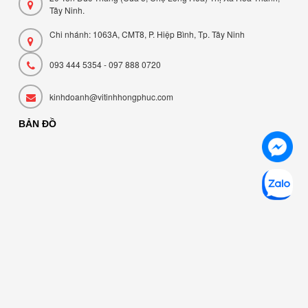
Tây Ninh.
Chi nhánh: 1063A, CMT8, P. Hiệp Bình, Tp. Tây Ninh
093 444 5354 - 097 888 0720
kinhdoanh@vitinhhongphuc.com
BẢN ĐỒ