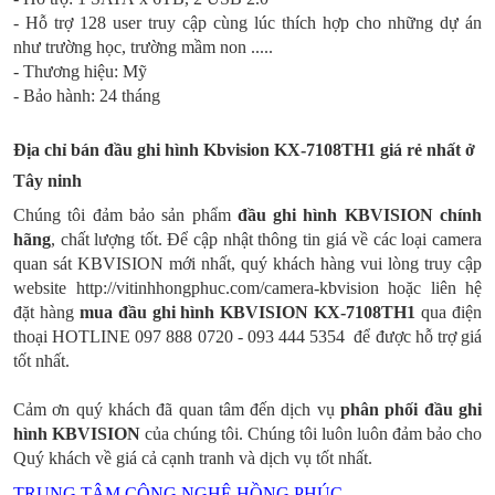
- Hỗ trợ 128 user truy cập cùng lúc thích hợp cho những dự án
như trường học, trường mầm non .....
- Thương hiệu: Mỹ
- Bảo hành: 24 tháng
Địa chỉ bán đ
ầu ghi hình Kbvision KX-7108TH1
giá rẻ nhất ở
Tây ninh
Chúng tôi đảm bảo sản phẩm
đ
ầu ghi hình
KBVISION
chính
hãng
, chất lượng tốt. Để cập nhật thông tin giá về các loại camera
quan sát KBVISION mới nhất, quý khách hàng vui lòng truy cập
website http://vitinhhongphuc.com/camera-kbvision hoặc liên hệ
đặt hàng
mua
đ
ầu ghi hình
KBVISION
KX-7108TH1
qua điện
thoại HOTLINE 097 888 0720 - 093 444 5354 để được hỗ trợ giá
tốt nhất.
Cảm ơn quý khách đã quan tâm đến dịch vụ
phân phối
đ
ầu ghi
hình KBVISION
của chúng tôi. Chúng tôi luôn luôn đảm bảo cho
Quý khách về giá cả cạnh tranh và dịch vụ tốt nhất.
TRUNG TÂM CÔNG NGHỆ HỒNG PHÚC