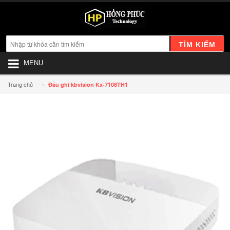
TÌM KIẾM
MENU
—›
Trang chủ
Đầu ghi kbvision Kx-7108TH1